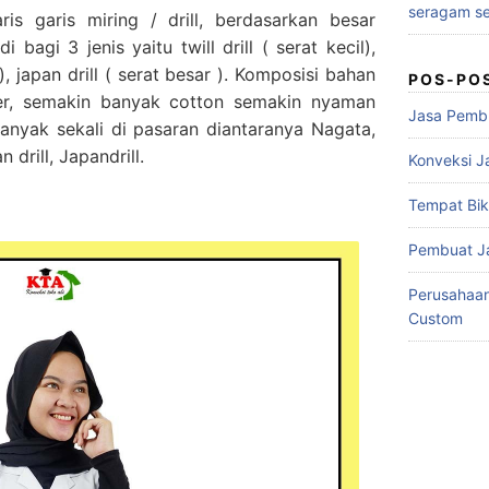
seragam se
is garis miring / drill, berdasarkan besar
bagi 3 jenis yaitu twill drill ( serat kecil),
), japan drill ( serat besar ). Komposisi bahan
POS-PO
ster, semakin banyak cotton semakin nyaman
Jasa Pembu
anyak sekali di pasaran diantaranya Nagata,
 drill, Japandrill.
Konveksi J
Tempat Bik
Pembuat J
Perusahaa
Custom