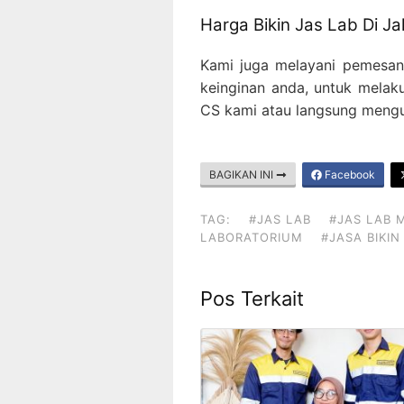
Harga Bikin Jas Lab Di Ja
Kami juga melayani pemesan
keinginan anda, untuk mela
CS kami atau langsung mengu
BAGIKAN INI
Facebook
TAG:
#JAS LAB
#JAS LAB 
LABORATORIUM
#JASA BIKI
Pos Terkait