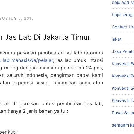
baju apd 
baju serag
GUSTUS 6, 2015
Contact Us
n Jas Lab Di Jakarta Timur
jaket
Jasa Pemb
enerima pesanan pembuatan jas laboratorium
 lab mahasiswa/pelajar
, jas lab untuk intansi
Konveksi B
 miring dengan minimum pembelian 24 pcs,
ri seluruh indonesia, pengirman dapat kami
Konveksi 
tau expedesi sesuai keingninan anda atau
Konveksi S
Konveksi T
apat di gunakan untuk pembuatan jas lab,
n hanya 2 jenis bahan yaitu :
Pusat Sera
seragam ke
berikut :