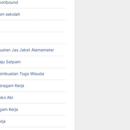
sponbound
am sekolah
uatan Jas Jaket Alamamater
aju Satpam
Pembuatan Toga Wisuda
eragam Kerja
oko Abi
gam Kerja
rja