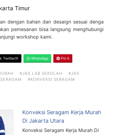
karta Timur
an dengan bahan dan desaign sesuai denga
kukan pemesanan bisa langsung menghubungi
njungi workshop kami.
Twitter/X
WhatsApp
Pin It
MURAH
#JAS LAB SEKOLAH
#JAS
N SERAGAM
#KONVEKSI SERAGAM
Konveksi Seragam Kerja Murah
Di Jakarta Utara
Konveksi Seragam Kerja Murah Di