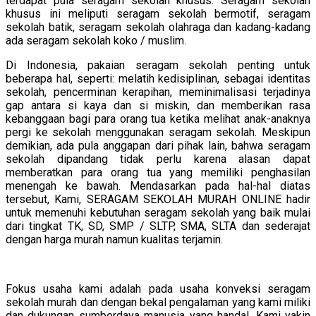
terdapat pula seragam sekolah khusus. Seragam sekolah
khusus ini meliputi seragam sekolah bermotif, seragam
sekolah batik, seragam sekolah olahraga dan kadang-kadang
ada seragam sekolah koko / muslim.
Di Indonesia, pakaian seragam sekolah penting untuk
beberapa hal, seperti: melatih kedisiplinan, sebagai identitas
sekolah, pencerminan kerapihan, meminimalisasi terjadinya
gap antara si kaya dan si miskin, dan memberikan rasa
kebanggaan bagi para orang tua ketika melihat anak-anaknya
pergi ke sekolah menggunakan seragam sekolah. Meskipun
demikian, ada pula anggapan dari pihak lain, bahwa seragam
sekolah dipandang tidak perlu karena alasan dapat
memberatkan para orang tua yang memiliki penghasilan
menengah ke bawah. Mendasarkan pada hal-hal diatas
tersebut, Kami, SERAGAM SEKOLAH MURAH ONLINE hadir
untuk memenuhi kebutuhan seragam sekolah yang baik mulai
dari tingkat TK, SD, SMP / SLTP, SMA, SLTA dan sederajat
dengan harga murah namun kualitas terjamin.
Fokus usaha kami adalah pada usaha konveksi seragam
sekolah murah dan dengan bekal pengalaman yang kami miliki
dan dukungan sumberdaya manusia yang handal, Kami yakin