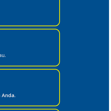
au.
 Anda.