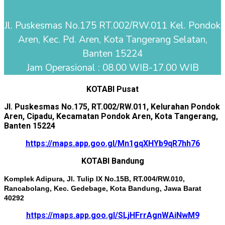
Jl. Puskesmas No.175 RT.002/RW.011 Kel. Pondok
Aren, Kec. Pd. Aren, Kota Tangerang Selatan,
Banten 15224
Jam Operasional : 08.00 WIB-17.00 WIB
KOTABI Pusat
Jl. Puskesmas No.175, RT.002/RW.011, Kelurahan Pondok
Aren, Cipadu, Kecamatan Pondok Aren, Kota Tangerang,
Banten 15224
https://maps.app.goo.gl/Mn1gqXHYb9qR7hh76
KOTABI Bandung
Komplek Adipura, Jl. Tulip IX No.15B, RT.004/RW.010,
Rancabolang, Kec. Gedebage, Kota Bandung, Jawa Barat
40292
https://maps.app.goo.gl/SLjHFrrAgnWAiNwM9