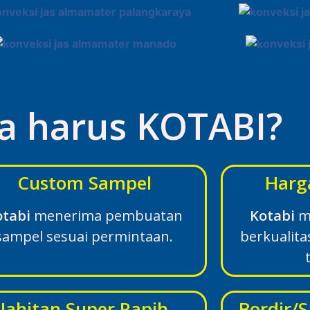
a harus KOTABI?
Custom Sampel
Harg
otabi
menerima pembuatan
Kotabi
m
sampel sesuai permintaan.
berkualit
Jahitan Super Rapih
Bordir/