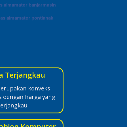
a Terjangkau
erupakan konveksi
as dengan harga yang
terjangkau.
Sablon Komputer