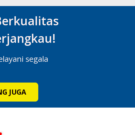
erkualitas
rjangkau!
elayani segala
NG JUGA
.