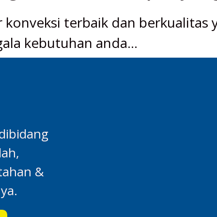
 konveksi terbaik dan berkualitas 
gala kebutuhan anda...
dibidang
lah,
ntahan &
ya.