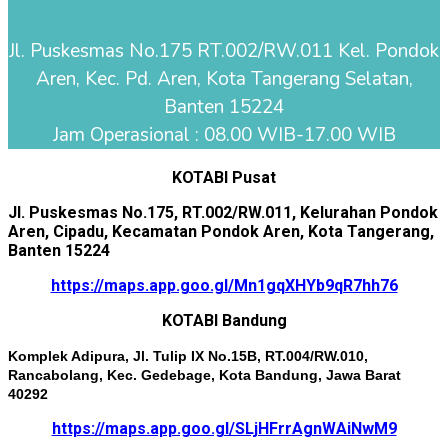
Jl. Puskesmas No.175 RT.002/RW.011 Kel. Pondok
Aren, Kec. Pd. Aren, Kota Tangerang Selatan,
Banten 15224
Jam Operasional : 08.00 WIB-17.00 WIB
KOTABI Pusat
Jl. Puskesmas No.175, RT.002/RW.011, Kelurahan Pondok
Aren, Cipadu, Kecamatan Pondok Aren, Kota Tangerang,
Banten 15224
https://maps.app.goo.gl/Mn1gqXHYb9qR7hh76
KOTABI Bandung
Komplek Adipura, Jl. Tulip IX No.15B, RT.004/RW.010,
Rancabolang, Kec. Gedebage, Kota Bandung, Jawa Barat
40292
https://maps.app.goo.gl/SLjHFrrAgnWAiNwM9