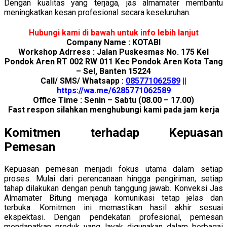
Dengan kualitas yang terjaga, jas almamater membantu
meningkatkan kesan profesional secara keseluruhan.
Hubungi kami di bawah untuk info lebih lanjut
Company Name : KOTABI
Workshop Adrress : Jalan Puskesmas No. 175 Kel
Pondok Aren RT 002 RW 011 Kec Pondok Aren Kota Tang
– Sel, Banten 15224
Call/ SMS/ Whatsapp :
085771062589
||
https://wa.me/6285771062589
Office Time : Senin – Sabtu (08.00 – 17.00)
Fast respon silahkan menghubungi kami pada jam kerja
Komitmen terhadap Kepuasan
Pemesan
Kepuasan pemesan menjadi fokus utama dalam setiap
proses. Mulai dari perencanaan hingga pengiriman, setiap
tahap dilakukan dengan penuh tanggung jawab. Konveksi Jas
Almamater Bitung menjaga komunikasi tetap jelas dan
terbuka. Komitmen ini memastikan hasil akhir sesuai
ekspektasi. Dengan pendekatan profesional, pemesan
mendapatkan produk yang layak digunakan dalam berbagai