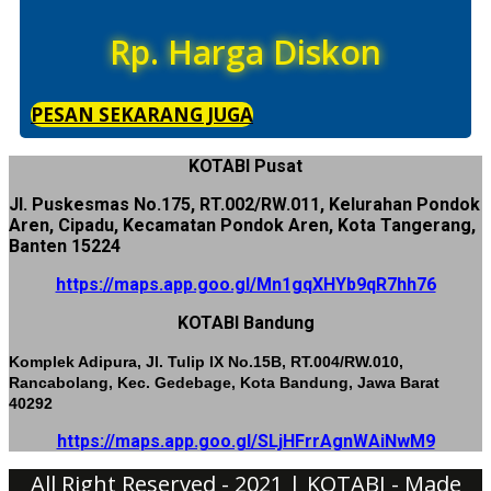
Rp. Harga Diskon
PESAN SEKARANG JUGA
KOTABI Pusat
Jl. Puskesmas No.175, RT.002/RW.011, Kelurahan Pondok
Aren, Cipadu, Kecamatan Pondok Aren, Kota Tangerang,
Banten 15224
https://maps.app.goo.gl/Mn1gqXHYb9qR7hh76
KOTABI Bandung
Komplek Adipura, Jl. Tulip IX No.15B, RT.004/RW.010,
Rancabolang, Kec. Gedebage, Kota Bandung, Jawa Barat
40292
https://maps.app.goo.gl/SLjHFrrAgnWAiNwM9
All Right Reserved - 2021 | KOTABI - Made