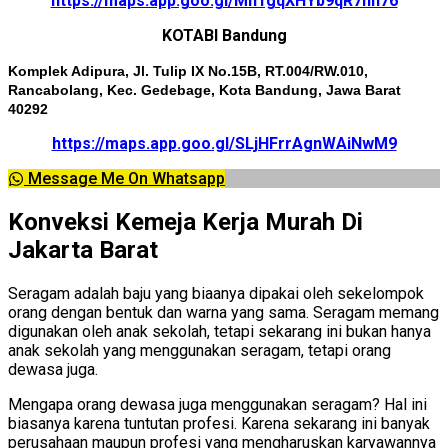
https://maps.app.goo.gl/Mn1gqXHYb9qR7hh76
KOTABI Bandung
Komplek Adipura, Jl. Tulip IX No.15B, RT.004/RW.010,
Rancabolang, Kec. Gedebage, Kota Bandung, Jawa Barat
40292
https://maps.app.goo.gl/SLjHFrrAgnWAiNwM9
Message Me On Whatsapp
Konveksi Kemeja Kerja Murah Di
Jakarta Barat
Seragam adalah baju yang biaanya dipakai oleh sekelompok
orang dengan bentuk dan warna yang sama. Seragam memang
digunakan oleh anak sekolah, tetapi sekarang ini bukan hanya
anak sekolah yang menggunakan seragam, tetapi orang
dewasa juga.
Mengapa orang dewasa juga menggunakan seragam? Hal ini
biasanya karena tuntutan profesi. Karena sekarang ini banyak
perusahaan maupun profesi yang mengharuskan karyawannya