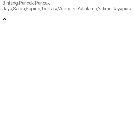
Bintang,Puncak,Puncak
Jaya,Sarmi,Supiori,Tolikara,Waropen,Yahukimo,Yalimo,Jayapura