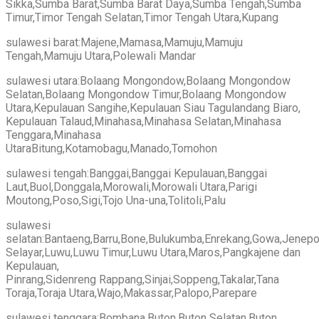
Sikka,Sumba Barat,Sumba Barat Daya,Sumba Tengah,Sumba
Timur,Timor Tengah Selatan,Timor Tengah Utara,Kupang
sulawesi barat:Majene,Mamasa,Mamuju,Mamuju
Tengah,Mamuju Utara,Polewali Mandar
sulawesi utara:Bolaang Mongondow,Bolaang Mongondow
Selatan,Bolaang Mongondow Timur,Bolaang Mongondow
Utara,Kepulauan Sangihe,Kepulauan Siau Tagulandang Biaro,
Kepulauan Talaud,Minahasa,Minahasa Selatan,Minahasa
Tenggara,Minahasa
UtaraBitung,Kotamobagu,Manado,Tomohon
sulawesi tengah:Banggai,Banggai Kepulauan,Banggai
Laut,Buol,Donggala,Morowali,Morowali Utara,Parigi
Moutong,Poso,Sigi,Tojo Una-una,Tolitoli,Palu
sulawesi
selatan:Bantaeng,Barru,Bone,Bulukumba,Enrekang,Gowa,Jenepo
Selayar,Luwu,Luwu Timur,Luwu Utara,Maros,Pangkajene dan
Kepulauan,
Pinrang,Sidenreng Rappang,Sinjai,Soppeng,Takalar,Tana
Toraja,Toraja Utara,Wajo,Makassar,Palopo,Parepare
sulawesi tenggara:Bombana,Buton,Buton Selatan,Buton