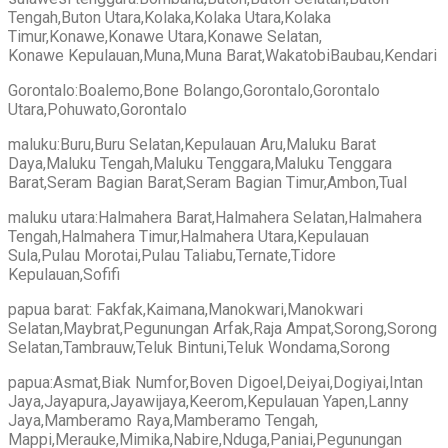
Tengah,Buton Utara,Kolaka,Kolaka Utara,Kolaka
Timur,Konawe,Konawe Utara,Konawe Selatan,
Konawe Kepulauan,Muna,Muna Barat,WakatobiBaubau,Kendari
Gorontalo:Boalemo,Bone Bolango,Gorontalo,Gorontalo
Utara,Pohuwato,Gorontalo
maluku:Buru,Buru Selatan,Kepulauan Aru,Maluku Barat
Daya,Maluku Tengah,Maluku Tenggara,Maluku Tenggara
Barat,Seram Bagian Barat,Seram Bagian Timur,Ambon,Tual
maluku utara:Halmahera Barat,Halmahera Selatan,Halmahera
Tengah,Halmahera Timur,Halmahera Utara,Kepulauan
Sula,Pulau Morotai,Pulau Taliabu,Ternate,Tidore
Kepulauan,Sofifi
papua barat: Fakfak,Kaimana,Manokwari,Manokwari
Selatan,Maybrat,Pegunungan Arfak,Raja Ampat,Sorong,Sorong
Selatan,Tambrauw,Teluk Bintuni,Teluk Wondama,Sorong
papua:Asmat,Biak Numfor,Boven Digoel,Deiyai,Dogiyai,Intan
Jaya,Jayapura,Jayawijaya,Keerom,Kepulauan Yapen,Lanny
Jaya,Mamberamo Raya,Mamberamo Tengah,
Mappi,Merauke,Mimika,Nabire,Nduga,Paniai,Pegunungan