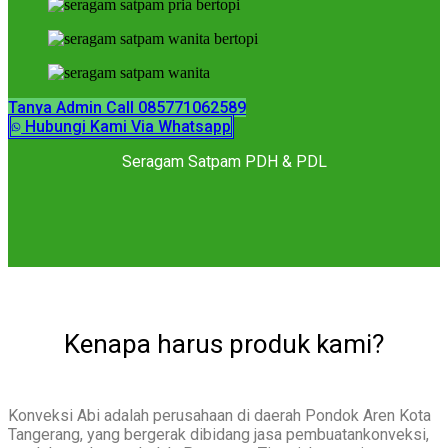
Tanya Admin Call 085771062589
Hubungi Kami Via Whatsapp
Seragam Satpam PDH & PDL
Kenapa harus produk kami?
Konveksi Abi adalah perusahaan di daerah Pondok Aren Kota
Tangerang, yang bergerak dibidang jasa pembuatankonveksi,