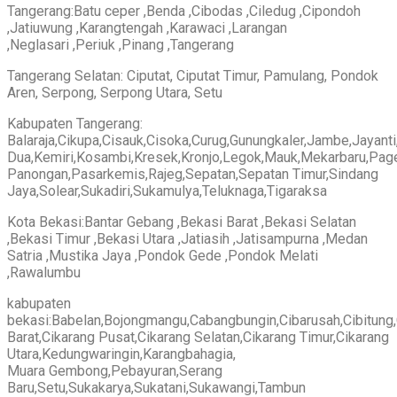
Tangerang:Batu ceper ,Benda ,Cibodas ,Ciledug ,Cipondoh
,Jatiuwung ,Karangtengah ,Karawaci ,Larangan
,Neglasari ,Periuk ,Pinang ,Tangerang
Tangerang Selatan: Ciputat, Ciputat Timur, Pamulang, Pondok
Aren, Serpong, Serpong Utara, Setu
Kabupaten Tangerang:
Balaraja,Cikupa,Cisauk,Cisoka,Curug,Gunungkaler,Jambe,Jayanti
Dua,Kemiri,Kosambi,Kresek,Kronjo,Legok,Mauk,Mekarbaru,Page
Panongan,Pasarkemis,Rajeg,Sepatan,Sepatan Timur,Sindang
Jaya,Solear,Sukadiri,Sukamulya,Teluknaga,Tigaraksa
Kota Bekasi:Bantar Gebang ,Bekasi Barat ,Bekasi Selatan
,Bekasi Timur ,Bekasi Utara ,Jatiasih ,Jatisampurna ,Medan
Satria ,Mustika Jaya ,Pondok Gede ,Pondok Melati
,Rawalumbu
kabupaten
bekasi:Babelan,Bojongmangu,Cabangbungin,Cibarusah,Cibitung,
Barat,Cikarang Pusat,Cikarang Selatan,Cikarang Timur,Cikarang
Utara,Kedungwaringin,Karangbahagia,
Muara Gembong,Pebayuran,Serang
Baru,Setu,Sukakarya,Sukatani,Sukawangi,Tambun