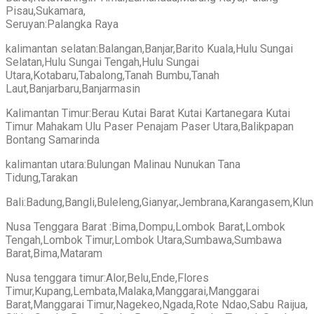
Pisau,Sukamara,
Seruyan:Palangka Raya
kalimantan selatan:Balangan,Banjar,Barito Kuala,Hulu Sungai
Selatan,Hulu Sungai Tengah,Hulu Sungai
Utara,Kotabaru,Tabalong,Tanah Bumbu,Tanah
Laut,Banjarbaru,Banjarmasin
Kalimantan Timur:Berau Kutai Barat Kutai Kartanegara Kutai
Timur Mahakam Ulu Paser Penajam Paser Utara,Balikpapan
Bontang Samarinda
kalimantan utara:Bulungan Malinau Nunukan Tana
Tidung,Tarakan
Bali:Badung,Bangli,Buleleng,Gianyar,Jembrana,Karangasem,Klu
Nusa Tenggara Barat :Bima,Dompu,Lombok Barat,Lombok
Tengah,Lombok Timur,Lombok Utara,Sumbawa,Sumbawa
Barat,Bima,Mataram
Nusa tenggara timur:Alor,Belu,Ende,Flores
Timur,Kupang,Lembata,Malaka,Manggarai,Manggarai
Barat,Manggarai Timur,Nagekeo,Ngada,Rote Ndao,Sabu Raijua,