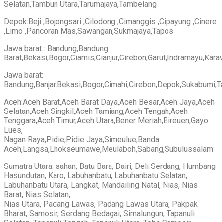
Selatan,Tambun Utara,Tarumajaya,Tambelang
Depok:Beji ,Bojongsari ,Cilodong ,Cimanggis ,Cipayung ,Cinere
,Limo ,Pancoran Mas,Sawangan,Sukmajaya,Tapos
Jawa barat : Bandung,Bandung
Barat,Bekasi,Bogor,Ciamis,Cianjur,Cirebon,Garut,Indramayu,K
Jawa barat:
Bandung,Banjar,Bekasi,Bogor,Cimahi,Cirebon,Depok,Sukabumi,
Aceh:Aceh Barat,Aceh Barat Daya,Aceh Besar,Aceh Jaya,Aceh
Selatan,Aceh Singkil,Aceh Tamiang,Aceh Tengah,Aceh
Tenggara,Aceh Timur,Aceh Utara,Bener Meriah,Bireuen,Gayo
Lues,
Nagan Raya,Pidie,Pidie Jaya,Simeulue,Banda
Aceh,Langsa,Lhokseumawe,Meulaboh,Sabang,Subulussalam
Sumatra Utara: sahan, Batu Bara, Dairi, Deli Serdang, Humbang
Hasundutan, Karo, Labuhanbatu, Labuhanbatu Selatan,
Labuhanbatu Utara, Langkat, Mandailing Natal, Nias, Nias
Barat, Nias Selatan,
Nias Utara, Padang Lawas, Padang Lawas Utara, Pakpak
Bharat, Samosir, Serdang Bedagai, Simalungun, Tapanuli