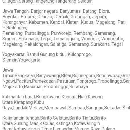
Cilegon,Serang,Tangerang,Tangerang Selatan
Jawa Tengah: Banjar negara, Banyumas, Batang, Blora,
Boyolali, Brebes, Cilacap, Demak, Grobogan, Jepara,
Karanganyar, Kebumen, Kendal, Klaten, Kudus, Magelang, Pati,
Pekalongan,
Pemalang, Purbalingga, Purworejo, Rembang, Semarang,
Sragen, Sukoharjo, Tegal, Temanggung, Wonogiri, Wonosobo,
Magelang, Pekalongan, Salatiga, Semarang, Surakarta, Tegal
Yogyakarta: Bantul Gunung kidul, Kulonprogo,
Sleman,Yogyakarta
Jawa
Timur:Bangkalan,Banyuwangi,Blitar,Bojonegoro,Bondowoso,Gre
Ngawi,Pacitan,Pamekasan,Pasuruan,Ponorogo,Probolinggo,Sampa
Mojokerto,Pasuruan,Probolinggo,Surabaya
kalimantan barat:Bengkayang,Kapuas Hulu,Kayong
Utara,Ketapang,Kubu
Raya,Landak,Melawi,Mempawah,Sambas,Sanggau,Sekadau,Sint
Kalimantan tengah:Barito Selatan,Barito Timur,Barito
Utara,Gunung Mas,Kapuas,Katingan,Kotawaringin
Barat,Kotawaringin Timur,Lamandau,Murung Raya,Pulang