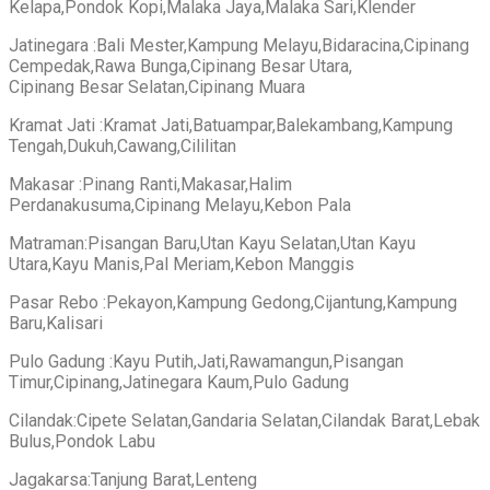
Kelapa,Pondok Kopi,Malaka Jaya,Malaka Sari,Klender
Jatinegara :Bali Mester,Kampung Melayu,Bidaracina,Cipinang
Cempedak,Rawa Bunga,Cipinang Besar Utara,
Cipinang Besar Selatan,Cipinang Muara
Kramat Jati :Kramat Jati,Batuampar,Balekambang,Kampung
Tengah,Dukuh,Cawang,Cililitan
Makasar :Pinang Ranti,Makasar,Halim
Perdanakusuma,Cipinang Melayu,Kebon Pala
Matraman:Pisangan Baru,Utan Kayu Selatan,Utan Kayu
Utara,Kayu Manis,Pal Meriam,Kebon Manggis
Pasar Rebo :Pekayon,Kampung Gedong,Cijantung,Kampung
Baru,Kalisari
Pulo Gadung :Kayu Putih,Jati,Rawamangun,Pisangan
Timur,Cipinang,Jatinegara Kaum,Pulo Gadung
Cilandak:Cipete Selatan,Gandaria Selatan,Cilandak Barat,Lebak
Bulus,Pondok Labu
Jagakarsa:Tanjung Barat,Lenteng