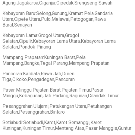
Agung,Jagakarsa,Ciganjur,Cipedak,Srengseng Sawah
Kebayoran Baru:Selong,Gunung,Kramat Pela,Gandaria
Utara,Cipete Utara,Pulo,Melawai,Petogogan,Rawa
Barat,Senayan
Kebayoran Lama:Grogol Utara,Grogol
Selatan,Cipulir,Kebayoran Lama Utara,Kebayoran Lama
Selatan,Pondok Pinang
Mampang Prapatan:Kuningan Barat,Pela
Mampang,Bangka,Tegal Parang,Mampang Prapatan
Pancoran:Kalibata,Rawa Jati,Duren
Tiga,Cikoko,Pengadegan,Pancoran
Pasar Minggu:Pejaten Barat,Pejaten Timur,Pasar
Minggu,Kebagusan,Jati Padang,Ragunan,Cilandak Timur
Pesanggrahan:Ulujami,Petukangan Utara,Petukangan
Selatan,Pesanggrahan,Bintaro
Setiabudi:Setiabudi,Karet,Karet Semanggi,Karet
Kuningan,Kuningan Timur,Menteng Atas,Pasar Manggis,Guntur