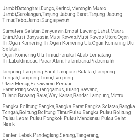
Jambi:Batanghari,Bungo,Kerinci,Merangin,Muaro
Jambi,Sarolangun,Tanjung Jabung Barat,Tanjung Jabung
Timur,Tebo,Jambi,Sungaipenuh
Sumatera Selatan:Banyuasin,Empat Lawang,Lahat,Muara
Enim,Musi Banyuasin,Musi Rawas,Musi Rawas Utara,Ogan
Ilir,Ogan Komering Ilir,Ogan Komering Ulu,Ogan Komering Ulu
Selatan,
Ogan Komering Ulu Timur,Penukal Abab Lematang
Ilir,Lubuklinggau,Pagar Alam,Palembang,Prabumulih
lampung: Lampung Barat,Lampung Selatan,Lampung
Tengah,Lampung Timur,Lampung
Utara,Mesuji,Pesawaran,Pesisir
Barat,Pringsewu,Tanggamus,Tulang Bawang,
Tulang Bawang Barat,Way Kanan,Bandar Lampung,Metro
Bangka Belitung:Bangka,Bangka Barat,Bangka Selatan,Bangka
Tengah,Belitung,Belitung TimurPulau Bangka Pulau Belitung
Pulau Lepar Pulau Pongkok Pulau Mendanau Pulau Selat
Nasik
Banten:Lebak,Pandeglang,Serang,Tangerang,