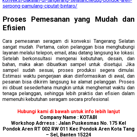
konveksi-pakaian-di-tangerang-selatanciledug-pondok-aren-
serpong-pamulang-ciputat-bintaro/
Proses Pemesanan yang Mudah dan
Efisien
Cara pemesanan seragam di konveksi Tangerang Selatan
sangat mudah. Pertama, calon pelanggan bisa menghubungi
layanan melalui telepon, email, atau datang langsung ke lokasi.
Setelah berkonsultasi mengenai kebutuhan, desain, dan
bahan, maka akan dibuatkan sampel untuk disetujui. Jika
sampel sudah sesuai, proses produksi segera dimulai.
Estimasi waktu pengerjaan akan diinformasikan di awal, dan
pesanan bisa dikirim langsung ke alamat pelanggan. Proses
ini dibuat sesederhana mungkin untuk menghemat waktu dan
tenaga pelanggan, sehingga lebih praktis dan efisien dalam
memenuhi kebutuhan seragam secara profesional.
Hubungi kami di bawah untuk info lebih lanjut
Company Name : KOTABI
Workshop Adrress : Jalan Puskesmas No. 175 Kel
Pondok Aren RT 002 RW 011 Kec Pondok Aren Kota Tang
– Sel, Banten 15224