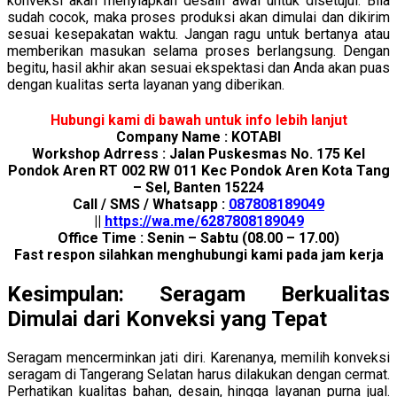
konveksi akan menyiapkan desain awal untuk disetujui. Bila
sudah cocok, maka proses produksi akan dimulai dan dikirim
sesuai kesepakatan waktu. Jangan ragu untuk bertanya atau
memberikan masukan selama proses berlangsung. Dengan
begitu, hasil akhir akan sesuai ekspektasi dan Anda akan puas
dengan kualitas serta layanan yang diberikan.
Hubungi kami di bawah untuk info lebih lanjut
Company Name : KOTABI
Workshop Adrress : Jalan Puskesmas No. 175 Kel
Pondok Aren RT 002 RW 011 Kec Pondok Aren Kota Tang
– Sel, Banten 15224
Call / SMS / Whatsapp :
087808189049
||
https://wa.me/6287808189049
Office Time : Senin – Sabtu (08.00 – 17.00)
Fast respon silahkan menghubungi kami pada jam kerja
Kesimpulan: Seragam Berkualitas
Dimulai dari Konveksi yang Tepat
Seragam mencerminkan jati diri. Karenanya, memilih konveksi
seragam di Tangerang Selatan harus dilakukan dengan cermat.
Perhatikan kualitas bahan, desain, hingga layanan purna jual.