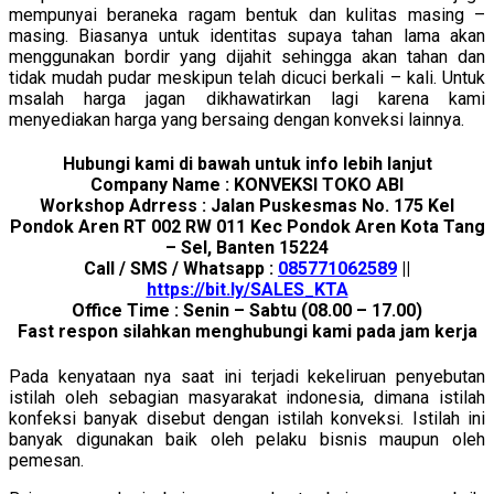
mempunyai beraneka ragam bentuk dan kulitas masing –
masing. Biasanya untuk identitas supaya tahan lama akan
menggunakan bordir yang dijahit sehingga akan tahan dan
tidak mudah pudar meskipun telah dicuci berkali – kali. Untuk
msalah harga jagan dikhawatirkan lagi karena kami
menyediakan harga yang bersaing dengan konveksi lainnya.
Hubungi kami di bawah untuk info lebih lanjut
Company Name : KONVEKSI TOKO ABI
Workshop Adrress : Jalan Puskesmas No. 175 Kel
Pondok Aren RT 002 RW 011 Kec Pondok Aren Kota Tang
– Sel, Banten 15224
Call / SMS / Whatsapp :
085771062589
||
https://bit.ly/SALES_KTA
Office Time : Senin – Sabtu (08.00 – 17.00)
Fast respon silahkan menghubungi kami pada jam kerja
Pada kenyataan nya saat ini terjadi kekeliruan penyebutan
istilah oleh sebagian masyarakat indonesia, dimana istilah
konfeksi banyak disebut dengan istilah konveksi. Istilah ini
banyak digunakan baik oleh pelaku bisnis maupun oleh
pemesan.