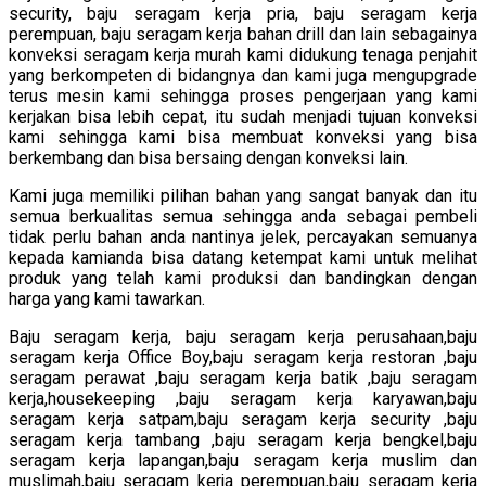
security, baju seragam kerja pria, baju seragam kerja
perempuan, baju seragam kerja bahan drill dan lain sebagainya
konveksi seragam kerja murah kami didukung tenaga penjahit
yang berkompeten di bidangnya dan kami juga mengupgrade
terus mesin kami sehingga proses pengerjaan yang kami
kerjakan bisa lebih cepat, itu sudah menjadi tujuan konveksi
kami sehingga kami bisa membuat konveksi yang bisa
berkembang dan bisa bersaing dengan konveksi lain.
Kami juga memiliki pilihan bahan yang sangat banyak dan itu
semua berkualitas semua sehingga anda sebagai pembeli
tidak perlu bahan anda nantinya jelek, percayakan semuanya
kepada kamianda bisa datang ketempat kami untuk melihat
produk yang telah kami produksi dan bandingkan dengan
harga yang kami tawarkan.
Baju seragam kerja, baju seragam kerja perusahaan,baju
seragam kerja Office Boy,baju seragam kerja restoran ,baju
seragam perawat ,baju seragam kerja batik ,baju seragam
kerja,housekeeping ,baju seragam kerja karyawan,baju
seragam kerja satpam,baju seragam kerja security ,baju
seragam kerja tambang ,baju seragam kerja bengkel,baju
seragam kerja lapangan,baju seragam kerja muslim dan
muslimah,baju seragam kerja perempuan,baju seragam kerja