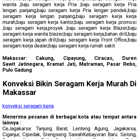
wanita ,baju seragam kerja Pria ,baju seragam kerja Pria
lengan panjang,baju seragam kerja Pria lengan pendek,baju
seragam kerja lengan panjang,baju seragam kerja kerja
murah,baju seragam kerja kantor,baju seragam kerja promosi
,baju seragam kerja,proyek ,baju seragam kerja Blazer,baju
seragam kerja wanita blazer,baju seragam kerja,bahan drill,baju
seragam kerja japan drill,baju seragam kerja Front Office,baju
seragam kerja dealer,baju seragam kerja rumah sakit.
Makassar: Cakung, Cipayung, Ciracas, Duren
Sawit Jatinegara, Kramat Jati, Matraman, Pasar Rebo,
Pulo Gadung
Konveksi Bikin Seragam Kerja Murah Di
Makassar
konveksi seragam kerja
Menerima pesanan di berbagai kota atau tempat antara
lainnya :
CeJagakarsa: Tanjung Barat, Lenteng Agung, Jagakarsa,
Ciganjur, Cipedak, Srengseng SawahKebayoran Baru: Selong,