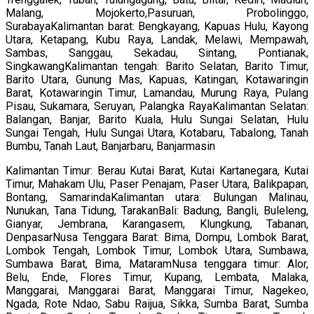
Malang, Mojokerto,Pasuruan, Probolinggo,
SurabayaKalimantan barat: Bengkayang, Kapuas Hulu, Kayong
Utara, Ketapang, Kubu Raya, Landak, Melawi, Mempawah,
Sambas, Sanggau, Sekadau, Sintang, Pontianak,
SingkawangKalimantan tengah: Barito Selatan, Barito Timur,
Barito Utara, Gunung Mas, Kapuas, Katingan, Kotawaringin
Barat, Kotawaringin Timur, Lamandau, Murung Raya, Pulang
Pisau, Sukamara, Seruyan, Palangka RayaKalimantan Selatan:
Balangan, Banjar, Barito Kuala, Hulu Sungai Selatan, Hulu
Sungai Tengah, Hulu Sungai Utara, Kotabaru, Tabalong, Tanah
Bumbu, Tanah Laut, Banjarbaru, Banjarmasin
Kalimantan Timur: Berau Kutai Barat, Kutai Kartanegara, Kutai
Timur, Mahakam Ulu, Paser Penajam, Paser Utara, Balikpapan,
Bontang, SamarindaKalimantan utara: Bulungan Malinau,
Nunukan, Tana Tidung, TarakanBali: Badung, Bangli, Buleleng,
Gianyar, Jembrana, Karangasem, Klungkung, Tabanan,
DenpasarNusa Tenggara Barat: Bima, Dompu, Lombok Barat,
Lombok Tengah, Lombok Timur, Lombok Utara, Sumbawa,
Sumbawa Barat, Bima, MataramNusa tenggara timur: Alor,
Belu, Ende, Flores Timur, Kupang, Lembata, Malaka,
Manggarai, Manggarai Barat, Manggarai Timur, Nagekeo,
Ngada, Rote Ndao, Sabu Raijua, Sikka, Sumba Barat, Sumba