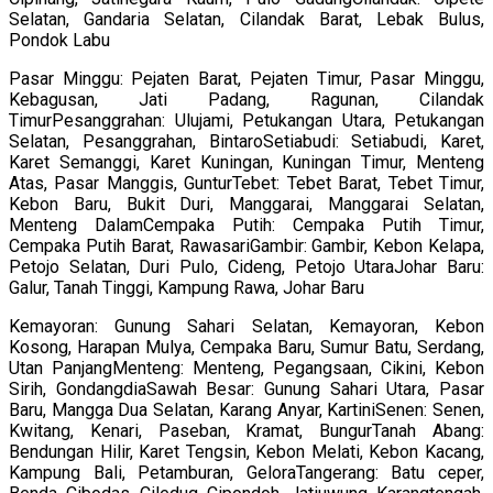
Selatan, Gandaria Selatan, Cilandak Barat, Lebak Bulus,
Pondok Labu
Pasar Minggu: Pejaten Barat, Pejaten Timur, Pasar Minggu,
Kebagusan, Jati Padang, Ragunan, Cilandak
TimurPesanggrahan: Ulujami, Petukangan Utara, Petukangan
Selatan, Pesanggrahan, BintaroSetiabudi: Setiabudi, Karet,
Karet Semanggi, Karet Kuningan, Kuningan Timur, Menteng
Atas, Pasar Manggis, GunturTebet: Tebet Barat, Tebet Timur,
Kebon Baru, Bukit Duri, Manggarai, Manggarai Selatan,
Menteng DalamCempaka Putih: Cempaka Putih Timur,
Cempaka Putih Barat, RawasariGambir: Gambir, Kebon Kelapa,
Petojo Selatan, Duri Pulo, Cideng, Petojo UtaraJohar Baru:
Galur, Tanah Tinggi, Kampung Rawa, Johar Baru
Kemayoran: Gunung Sahari Selatan, Kemayoran, Kebon
Kosong, Harapan Mulya, Cempaka Baru, Sumur Batu, Serdang,
Utan PanjangMenteng: Menteng, Pegangsaan, Cikini, Kebon
Sirih, GondangdiaSawah Besar: Gunung Sahari Utara, Pasar
Baru, Mangga Dua Selatan, Karang Anyar, KartiniSenen: Senen,
Kwitang, Kenari, Paseban, Kramat, BungurTanah Abang:
Bendungan Hilir, Karet Tengsin, Kebon Melati, Kebon Kacang,
Kampung Bali, Petamburan, GeloraTangerang: Batu ceper,