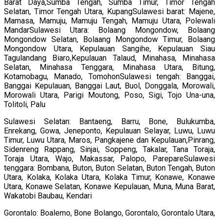
Barat Daya,Sumba Tengah, Sumba Timur, Timor Tengah
Selatan, Timor Tengah Utara, KupangSulawesi barat: Majene,
Mamasa, Mamuju, Mamuju Tengah, Mamuju Utara, Polewali
MandarSulawesi Utara: Bolaang Mongondow, Bolaang
Mongondow Selatan, Bolaang Mongondow Timur, Bolaang
Mongondow Utara, Kepulauan Sangihe, Kepulauan Siau
Tagulandang Biaro,Kepulauan Talaud, Minahasa, Minahasa
Selatan, Minahasa Tenggara, Minahasa Utara, Bitung,
Kotamobagu, Manado, TomohonSulawesi tengah: Banggai,
Banggai Kepulauan, Banggai Laut, Buol, Donggala, Morowali,
Morowali Utara, Parigi Moutong, Poso, Sigi, Tojo Una-una,
Tolitoli, Palu
Sulawesi Selatan: Bantaeng, Barru, Bone, Bulukumba,
Enrekang, Gowa, Jeneponto, Kepulauan Selayar, Luwu, Luwu
Timur, Luwu Utara, Maros, Pangkajene dan Kepulauan,Pinrang,
Sidenreng Rappang, Sinjai, Soppeng, Takalar, Tana Toraja,
Toraja Utara, Wajo, Makassar, Palopo, ParepareSulawesi
tenggara: Bombana, Buton, Buton Selatan, Buton Tengah, Buton
Utara, Kolaka, Kolaka Utara, Kolaka Timur, Konawe, Konawe
Utara, Konawe Selatan, Konawe Kepulauan, Muna, Muna Barat,
Wakatobi Baubau, Kendari
Gorontalo: Boalemo, Bone Bolango, Gorontalo, Gorontalo Utara,