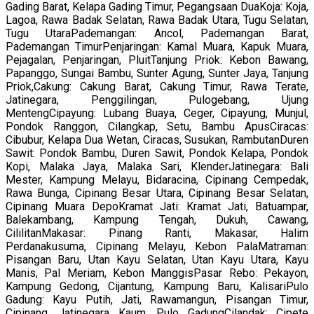
Gading Barat, Kelapa Gading Timur, Pegangsaan DuaKoja: Koja,
Lagoa, Rawa Badak Selatan, Rawa Badak Utara, Tugu Selatan,
Tugu UtaraPademangan: Ancol, Pademangan Barat,
Pademangan TimurPenjaringan: Kamal Muara, Kapuk Muara,
Pejagalan, Penjaringan, PluitTanjung Priok: Kebon Bawang,
Papanggo, Sungai Bambu, Sunter Agung, Sunter Jaya, Tanjung
Priok,Cakung: Cakung Barat, Cakung Timur, Rawa Terate,
Jatinegara, Penggilingan, Pulogebang, Ujung
MentengCipayung: Lubang Buaya, Ceger, Cipayung, Munjul,
Pondok Ranggon, Cilangkap, Setu, Bambu ApusCiracas:
Cibubur, Kelapa Dua Wetan, Ciracas, Susukan, RambutanDuren
Sawit: Pondok Bambu, Duren Sawit, Pondok Kelapa, Pondok
Kopi, Malaka Jaya, Malaka Sari, KlenderJatinegara: Bali
Mester, Kampung Melayu, Bidaracina, Cipinang Cempedak,
Rawa Bunga, Cipinang Besar Utara, Cipinang Besar Selatan,
Cipinang Muara DepoKramat Jati: Kramat Jati, Batuampar,
Balekambang, Kampung Tengah, Dukuh, Cawang,
CililitanMakasar: Pinang Ranti, Makasar, Halim
Perdanakusuma, Cipinang Melayu, Kebon PalaMatraman:
Pisangan Baru, Utan Kayu Selatan, Utan Kayu Utara, Kayu
Manis, Pal Meriam, Kebon ManggisPasar Rebo: Pekayon,
Kampung Gedong, Cijantung, Kampung Baru, KalisariPulo
Gadung: Kayu Putih, Jati, Rawamangun, Pisangan Timur,
Cipinang, Jatinegara Kaum, Pulo GadungCilandak: Cipete