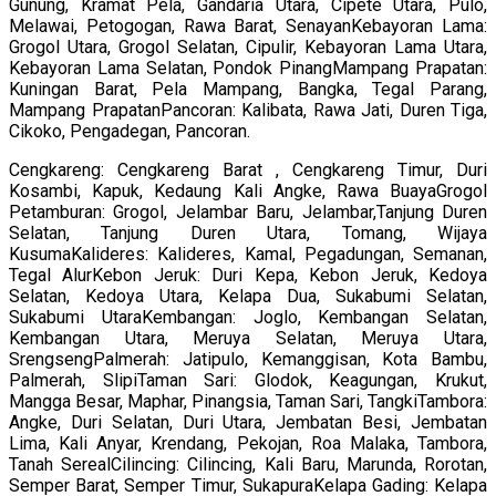
Gunung, Kramat Pela, Gandaria Utara, Cipete Utara, Pulo,
Melawai, Petogogan, Rawa Barat, SenayanKebayoran Lama:
Grogol Utara, Grogol Selatan, Cipulir, Kebayoran Lama Utara,
Kebayoran Lama Selatan, Pondok PinangMampang Prapatan:
Kuningan Barat, Pela Mampang, Bangka, Tegal Parang,
Mampang PrapatanPancoran: Kalibata, Rawa Jati, Duren Tiga,
Cikoko, Pengadegan, Pancoran.
Cengkareng: Cengkareng Barat , Cengkareng Timur, Duri
Kosambi, Kapuk, Kedaung Kali Angke, Rawa BuayaGrogol
Petamburan: Grogol, Jelambar Baru, Jelambar,Tanjung Duren
Selatan, Tanjung Duren Utara, Tomang, Wijaya
KusumaKalideres: Kalideres, Kamal, Pegadungan, Semanan,
Tegal AlurKebon Jeruk: Duri Kepa, Kebon Jeruk, Kedoya
Selatan, Kedoya Utara, Kelapa Dua, Sukabumi Selatan,
Sukabumi UtaraKembangan: Joglo, Kembangan Selatan,
Kembangan Utara, Meruya Selatan, Meruya Utara,
SrengsengPalmerah: Jatipulo, Kemanggisan, Kota Bambu,
Palmerah, SlipiTaman Sari: Glodok, Keagungan, Krukut,
Mangga Besar, Maphar, Pinangsia, Taman Sari, TangkiTambora:
Angke, Duri Selatan, Duri Utara, Jembatan Besi, Jembatan
Lima, Kali Anyar, Krendang, Pekojan, Roa Malaka, Tambora,
Tanah SerealCilincing: Cilincing, Kali Baru, Marunda, Rorotan,
Semper Barat, Semper Timur, SukapuraKelapa Gading: Kelapa