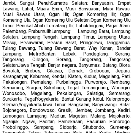
Jambi, Sungai PenuhSumatra Selatan: Banyuasin, Empat
Lawang, Lahat, Muara Enim, Musi Banyuasin, Musi Rawas,
Musi Rawas Utara, Ogan Ilir, Ogan Komering Ilir, Ogan
Komering Ulu, Ogan Komering Ulu Selatan,Ogan Komering Ulu
Timur, Penukal Abab Lematang Ilir, Lubuklinggau, Pagar Alam,
Palembang, PrabumulihLampung: Lampung Barat, Lampung
Selatan, Lampung Tengah, Lampung Timur, Lampung Utara,
Mesuji, Pesawaran, Pesisir Barat, Pringsewu, Tanggamus,
Tulang Bawang, Tulang Bawang Barat, Way Kanan, Bandar
Lampung, MetroBanten: Lebak, Pandeglang, Serang,
Tangerang, Cilegon, Serang, Tangerang, Tangerang
SelatanJawa Tengah: Banjar negara, Banyumas, Batang, Blora,
Boyolali, Brebes, Cilacap, Demak, Grobogan, Jepara,
Karanganyar, Kebumen, Kendal, Klaten, Kudus, Magelang, Pati,
Pekalongan, Pemalang, Purbalingga, Purworejo, Rembang,
Semarang, Sragen, Sukoharjo, Tegal, Temanggung, Wonogiri,
Wonosobo, Magelang, Pekalongan, Salatiga, Semarang,
Surakarta, TegalYogyakarta: Bantul Gunung kidul, Kulonprogo,
Sleman,YogyakartaJawa Timur: Bangkalan, Banyuwangi, Blitar,
Bojonegoro, Bondowoso, Gresik, Jember, Jombang, Kediri,
Lamongan, Lumajang, Madiun, Magetan, Malang, Mojokerto,
Nganjuk, Ngawi, Pacitan, Pamekasan, Pasuruan, Ponorogo,
Probolinggo, Sampang, Sidoarjo, Situbondo, Sumenep,
Trenggalek, Tuban, Tulungagung, Batu, Blitar, Kediri, Madiun,