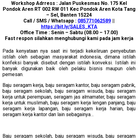
Workshop Adrress : Jalan Puskesmas No. 175 Kel
Pondok Aren RT 002 RW 011 Kec Pondok Aren Kota Tang
– Sel, Banten 15224
Call / SMS / Whatsapp :
085771062589
||
https://bit.ly/SALES_KTA
Office Time : Senin – Sabtu (08.00 – 17.00)
Fast respon silahkan menghubungi kami pada jam kerja
Pada kenyataan nya saat ini terjadi kekeliruan penyebutan
istilah oleh sebagian masyarakat indonesia, dimana istilah
konfeksi banyak disebut dengan istilah konveksi. Istilah ini
banyak digunakan baik oleh pelaku bisnis maupun oleh
pemesan.
Baju seragam kerja, baju seragam kantor, baju seragam pabrik,
baju seragam sekolah, baju seragam wisuda, baju seragam
kerja untuk perempuan, seragam jas almamater, baju seragam
kerja untuk muslimah, baju seragam kerja lengan panjang, baju
seragam kerja lapangan, baju seragam kerja harian, baju
seragam kerja kantor dan lain sebagainya…
Baju seragam sekolah, baju seragam wisuda, baju seragam