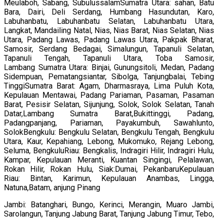
Meulaboh, Sabang, SubulussalamSumatra Utara: sahan, Batu
Bara, Dairi, Deli Serdang, Humbang Hasundutan, Karo,
Labuhanbatu, Labuhanbatu Selatan, Labuhanbatu Utara,
Langkat, Mandailing Natal, Nias, Nias Barat, Nias Selatan, Nias
Utara, Padang Lawas, Padang Lawas Utara, Pakpak Bharat,
Samosir, Serdang Bedagai, Simalungun, Tapanuli Selatan,
Tapanuli Tengah, Tapanuli Utara, Toba Samosir,
Lambang Sumatra Utara: Binjai, Gunungsitoli, Medan, Padang
Sidempuan, Pematangsiantar, Sibolga, Tanjungbalai, Tebing
TinggiSumatra Barat: Agam, Dharmasraya, Lima Puluh Kota,
Kepulauan Mentawai, Padang Pariaman, Pasaman, Pasaman
Barat, Pesisir Selatan, Sijunjung, Solok, Solok Selatan, Tanah
Datar,Lambang Sumatra Barat,Bukittinggi, Padang,
Padangpanjang, Pariaman, Payakumbuh, Sawahlunto,
SolokBengkulu: Bengkulu Selatan, Bengkulu Tengah, Bengkulu
Utara, Kaur, Kepahiang, Lebong, Mukomuko, Rejang Lebong,
Seluma, BengkuluRiau: Bengkalis, Indragiri Hilir, Indragiri Hulu,
Kampar, Kepulauan Meranti, Kuantan Singingi, Pelalawan,
Rokan Hilir, Rokan Hulu, Siak:Dumai, PekanbaruKepulauan
Riau: Bintan, Karimun, Kepulauan Anambas, Lingga,
Natuna,Batam, anjung Pinang
Jambi: Batanghari, Bungo, Kerinci, Merangin, Muaro Jambi,
Sarolangun, Tanjung Jabung Barat, Tanjung Jabung Timur, Tebo,