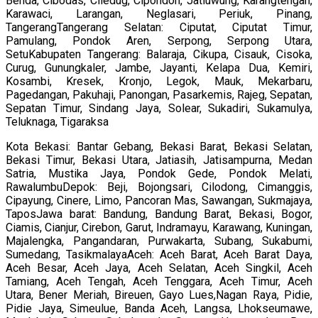
Benda, Cibodas, Ciledug, Cipondoh, Jatiuwung, Karangtengah,
Karawaci, Larangan, Neglasari, Periuk, Pinang,
TangerangTangerang Selatan: Ciputat, Ciputat Timur,
Pamulang, Pondok Aren, Serpong, Serpong Utara,
SetuKabupaten Tangerang: Balaraja, Cikupa, Cisauk, Cisoka,
Curug, Gunungkaler, Jambe, Jayanti, Kelapa Dua, Kemiri,
Kosambi, Kresek, Kronjo, Legok, Mauk, Mekarbaru,
Pagedangan, Pakuhaji, Panongan, Pasarkemis, Rajeg, Sepatan,
Sepatan Timur, Sindang Jaya, Solear, Sukadiri, Sukamulya,
Teluknaga, Tigaraksa
Kota Bekasi: Bantar Gebang, Bekasi Barat, Bekasi Selatan,
Bekasi Timur, Bekasi Utara, Jatiasih, Jatisampurna, Medan
Satria, Mustika Jaya, Pondok Gede, Pondok Melati,
RawalumbuDepok: Beji, Bojongsari, Cilodong, Cimanggis,
Cipayung, Cinere, Limo, Pancoran Mas, Sawangan, Sukmajaya,
TaposJawa barat: Bandung, Bandung Barat, Bekasi, Bogor,
Ciamis, Cianjur, Cirebon, Garut, Indramayu, Karawang, Kuningan,
Majalengka, Pangandaran, Purwakarta, Subang, Sukabumi,
Sumedang, TasikmalayaAceh: Aceh Barat, Aceh Barat Daya,
Aceh Besar, Aceh Jaya, Aceh Selatan, Aceh Singkil, Aceh
Tamiang, Aceh Tengah, Aceh Tenggara, Aceh Timur, Aceh
Utara, Bener Meriah, Bireuen, Gayo Lues,Nagan Raya, Pidie,
Pidie Jaya, Simeulue, Banda Aceh, Langsa, Lhokseumawe,