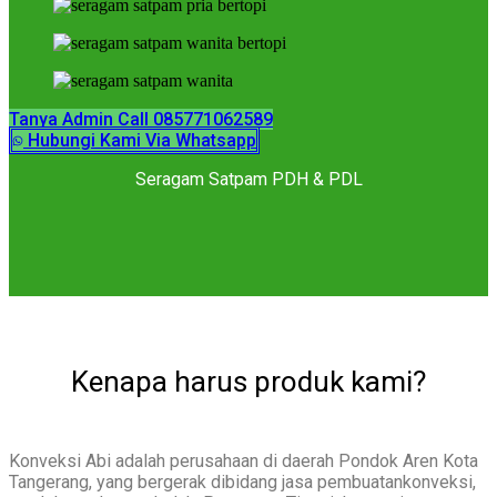
Tanya Admin Call 085771062589
Hubungi Kami Via Whatsapp
Seragam Satpam PDH & PDL
Kenapa harus produk kami?
Konveksi Abi adalah perusahaan di daerah Pondok Aren Kota
Tangerang, yang bergerak dibidang jasa pembuatankonveksi,