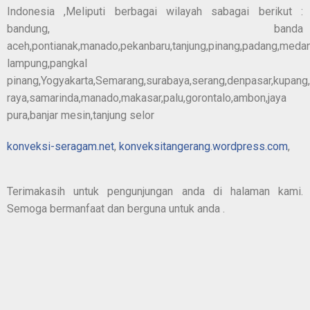
Indonesia ,Meliputi berbagai wilayah sabagai berikut :
bandung, banda
aceh,pontianak,manado,pekanbaru,tanjung,pinang,padang,meda
lampung,pangkal
pinang,Yogyakarta,Semarang,surabaya,serang,denpasar,kupang
raya,samarinda,manado,makasar,palu,gorontalo,ambon,jaya
pura,banjar mesin,tanjung selor
konveksi-seragam.net
,
konveksitangerang.wordpress.com
,
Terimakasih untuk pengunjungan anda di halaman kami.
Semoga bermanfaat dan berguna untuk anda .