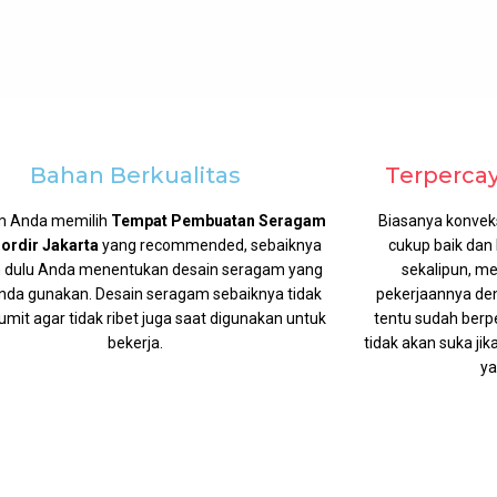
Bahan Berkualitas
Terperca
m Anda memilih
Tempat Pembuatan Seragam
Biasanya konvek
Bordir Jakarta
yang recommended, sebaiknya
cukup baik dan 
ih dulu Anda menentukan desain seragam yang
sekalipun, m
nda gunakan. Desain seragam sebaiknya tidak
pekerjaannya den
rumit agar tidak ribet juga saat digunakan untuk
tentu sudah ber
bekerja.
tidak akan suka ji
ya