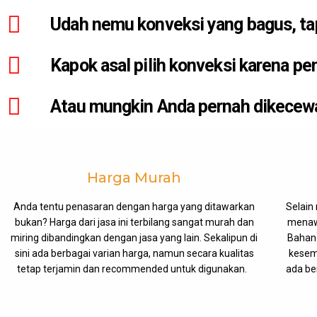
Udah nemu konveksi yang bagus, tap
Kapok asal pilih konveksi karena p
Atau mungkin Anda pernah dikecewa
Harga Murah
Anda tentu penasaran dengan harga yang ditawarkan
Selain
bukan? Harga dari jasa ini terbilang sangat murah dan
menawa
miring dibandingkan dengan jasa yang lain. Sekalipun di
Bahan 
sini ada berbagai varian harga, namun secara kualitas
kesem
tetap terjamin dan recommended untuk digunakan.
ada be