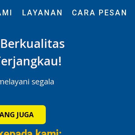
AMI
LAYANAN
CARA PESAN
Berkualitas
erjangkau!
 melayani segala
ANG JUGA
kepada kami: