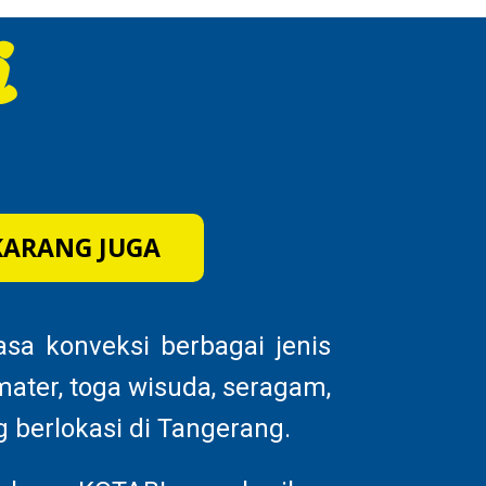
i
KARANG JUGA
sa konveksi berbagai jenis
mater, toga wisuda, seragam,
g berlokasi di Tangerang.