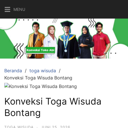
Langsung
MENU
ke
konten
Beranda
toga wisuda
Konveksi Toga Wisuda Bontang
Konveksi Toga Wisuda
Bontang
TOGA WISUDA
·
JUNI 25, 2026