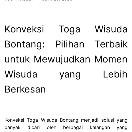
Konveksi Toga Wisuda
Bontang: Pilihan Terbaik
untuk Mewujudkan Momen
Wisuda yang Lebih
Berkesan
Konveksi Toga Wisuda Bontang menjadi solusi yang
banyak dicari oleh berbagai kalangan yang