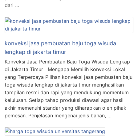
dari …
konveksi jasa pembuatan baju toga wisuda
lengkap di jakarta timur
Konveksi Jasa Pembuatan Baju Toga Wisuda Lengkap
di Jakarta Timur Mengapa Memilih Konveksi Lokal
yang Terpercaya Pilihan konveksi jasa pembuatan baju
toga wisuda lengkap di jakarta timur menghasilkan
tampilan resmi dan rapi yang mendukung momentum
kelulusan. Setiap tahap produksi diawasi agar hasil
akhir memenuhi standar yang diharapkan oleh pihak
pemesan. Penjelasan mengenai jenis bahan, …