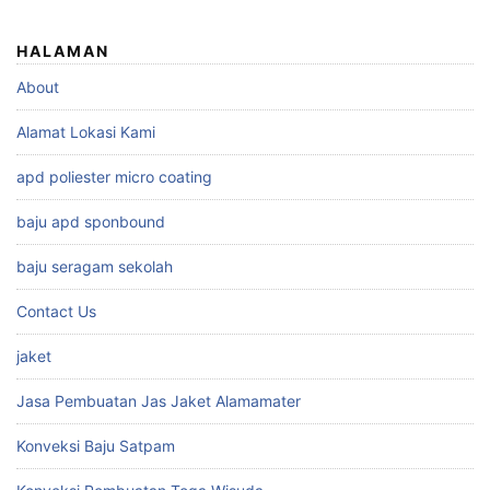
HALAMAN
About
Alamat Lokasi Kami
apd poliester micro coating
baju apd sponbound
baju seragam sekolah
Contact Us
jaket
Jasa Pembuatan Jas Jaket Alamamater
Konveksi Baju Satpam