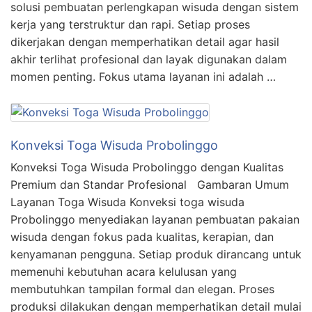
solusi pembuatan perlengkapan wisuda dengan sistem
kerja yang terstruktur dan rapi. Setiap proses
dikerjakan dengan memperhatikan detail agar hasil
akhir terlihat profesional dan layak digunakan dalam
momen penting. Fokus utama layanan ini adalah …
Konveksi Toga Wisuda Probolinggo
Konveksi Toga Wisuda Probolinggo dengan Kualitas
Premium dan Standar Profesional Gambaran Umum
Layanan Toga Wisuda Konveksi toga wisuda
Probolinggo menyediakan layanan pembuatan pakaian
wisuda dengan fokus pada kualitas, kerapian, dan
kenyamanan pengguna. Setiap produk dirancang untuk
memenuhi kebutuhan acara kelulusan yang
membutuhkan tampilan formal dan elegan. Proses
produksi dilakukan dengan memperhatikan detail mulai