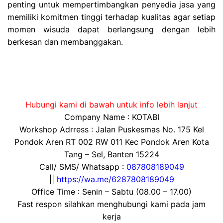
penting untuk mempertimbangkan penyedia jasa yang
memiliki komitmen tinggi terhadap kualitas agar setiap
momen wisuda dapat berlangsung dengan lebih
berkesan dan membanggakan.
Hubungi kami di bawah untuk info lebih lanjut
Company Name : KOTABI
Workshop Adrress : Jalan Puskesmas No. 175 Kel
Pondok Aren RT 002 RW 011 Kec Pondok Aren Kota
Tang – Sel, Banten 15224
Call/ SMS/ Whatsapp :
087808189049
||
https://wa.me/6287808189049
Office Time : Senin – Sabtu (08.00 – 17.00)
Fast respon silahkan menghubungi kami pada jam
kerja