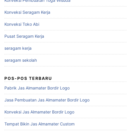
Konveksi Pembuatan Toga Wisuda
Konveksi Seragam Kerja
Konveksi Toko Abi
Pusat Seragam Kerja
seragam kerja
seragam sekolah
POS-POS TERBARU
Pabrik Jas Almamater Bordir Logo
Jasa Pembuatan Jas Almamater Bordir Logo
Konveksi Jas Almamater Bordir Logo
Tempat Bikin Jas Almamater Custom