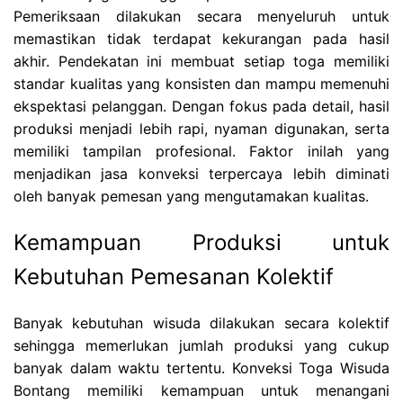
Pemeriksaan dilakukan secara menyeluruh untuk
memastikan tidak terdapat kekurangan pada hasil
akhir. Pendekatan ini membuat setiap toga memiliki
standar kualitas yang konsisten dan mampu memenuhi
ekspektasi pelanggan. Dengan fokus pada detail, hasil
produksi menjadi lebih rapi, nyaman digunakan, serta
memiliki tampilan profesional. Faktor inilah yang
menjadikan jasa konveksi terpercaya lebih diminati
oleh banyak pemesan yang mengutamakan kualitas.
Kemampuan Produksi untuk
Kebutuhan Pemesanan Kolektif
Banyak kebutuhan wisuda dilakukan secara kolektif
sehingga memerlukan jumlah produksi yang cukup
banyak dalam waktu tertentu. Konveksi Toga Wisuda
Bontang memiliki kemampuan untuk menangani