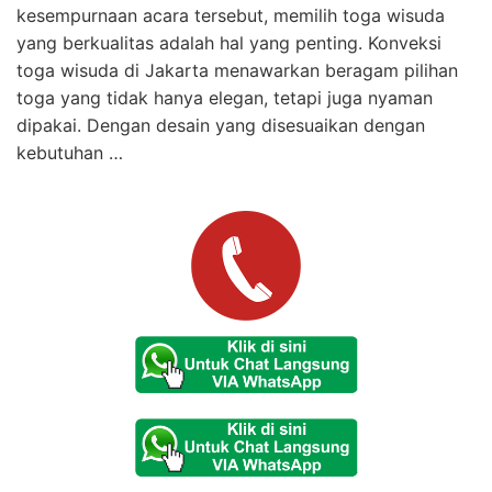
kesempurnaan acara tersebut, memilih toga wisuda
yang berkualitas adalah hal yang penting. Konveksi
toga wisuda di Jakarta menawarkan beragam pilihan
toga yang tidak hanya elegan, tetapi juga nyaman
dipakai. Dengan desain yang disesuaikan dengan
kebutuhan …