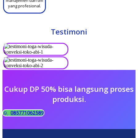
manajemen dan tim
yang profesional.
Testimoni
Cukup DP 50% bisa langsung proses
produksi.
085771062589