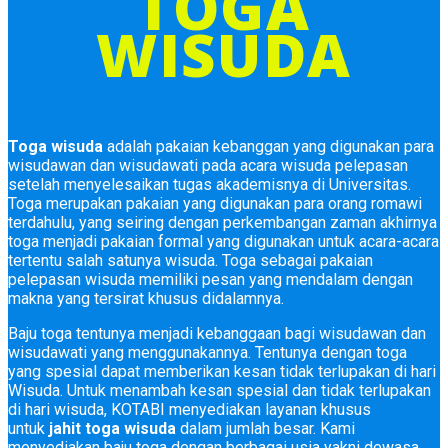
TOGA
WISUDA
Toga wisuda
adalah pakaian kebanggan yang digunakan para
wisudawan dan wisudawati pada acara wisuda pelepasan
setelah menyelesaikan tugas akademisnya di Universitas.
Toga merupakan pakaian yang digunakan para orang romawi
terdahulu, yang seiring dengan perkembangan zaman akhirnya
toga menjadi pakaian formal yang digunakan untuk acara-acara
tertentu salah satunya wisuda. Toga sebagai pakaian
pelepasan wisuda memiliki pesan yang mendalam dengan
makna yang tersirat khusus didalamnya.
Baju toga tentunya menjadi kebanggaan bagi wisudawan dan
wisudawati yang menggunakannya. Tentunya dengan toga
yang spesial dapat memberikan kesan tidak terlupakan di hari
Wisuda. Untuk menambah kesan spesial dan tidak terlupakan
di hari wisuda, KOTABI menyediakan layanan khusus
untuk
jahit toga wisuda
dalam jumlah besar. Kami
menyediakan baju toga dengan berbagai usia yakni dewasa