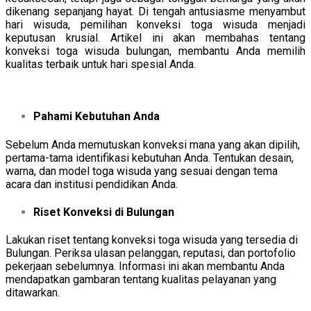
dikenang sepanjang hayat. Di tengah antusiasme menyambut
hari wisuda, pemilihan konveksi toga wisuda menjadi
keputusan krusial. Artikel ini akan membahas tentang
konveksi toga wisuda bulungan, membantu Anda memilih
kualitas terbaik untuk hari spesial Anda.
Pahami Kebutuhan Anda
Sebelum Anda memutuskan konveksi mana yang akan dipilih,
pertama-tama identifikasi kebutuhan Anda. Tentukan desain,
warna, dan model toga wisuda yang sesuai dengan tema
acara dan institusi pendidikan Anda.
Riset Konveksi di Bulungan
Lakukan riset tentang konveksi toga wisuda yang tersedia di
Bulungan. Periksa ulasan pelanggan, reputasi, dan portofolio
pekerjaan sebelumnya. Informasi ini akan membantu Anda
mendapatkan gambaran tentang kualitas pelayanan yang
ditawarkan.