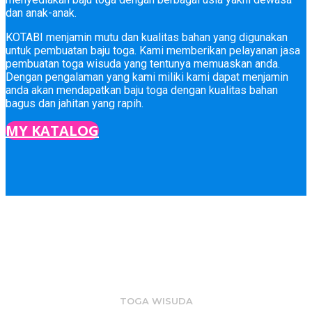
dan anak-anak.
KOTABI menjamin mutu dan kualitas bahan yang digunakan
untuk pembuatan baju toga. Kami memberikan pelayanan jasa
pembuatan toga wisuda yang tentunya memuaskan anda.
Dengan pengalaman yang kami miliki kami dapat menjamin
anda akan mendapatkan baju toga dengan kualitas bahan
bagus dan jahitan yang rapih.
MY KATALOG
Select Your Toga
TOGA WISUDA