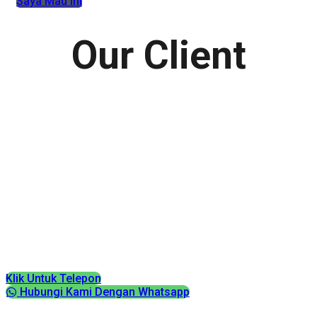
Saya Mau Ini
Our Client
Klik Untuk Telepon
Hubungi Kami Dengan Whatsapp