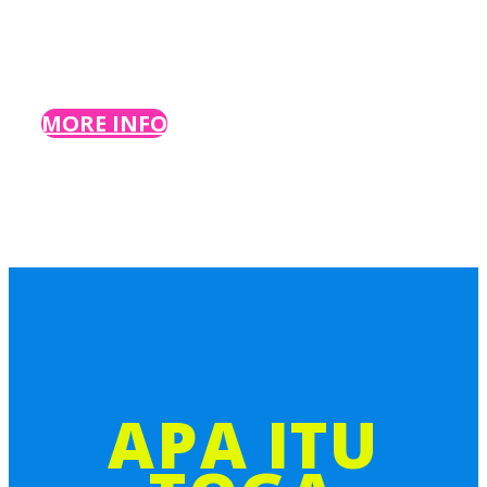
MORE INFO
KOTABI
APA ITU