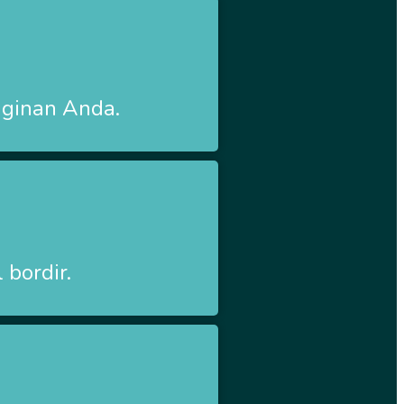
nginan Anda.
 bordir.