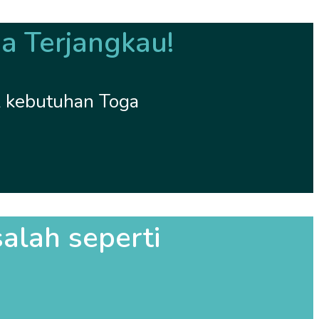
a Terjangkau!
k kebutuhan Toga
lah seperti