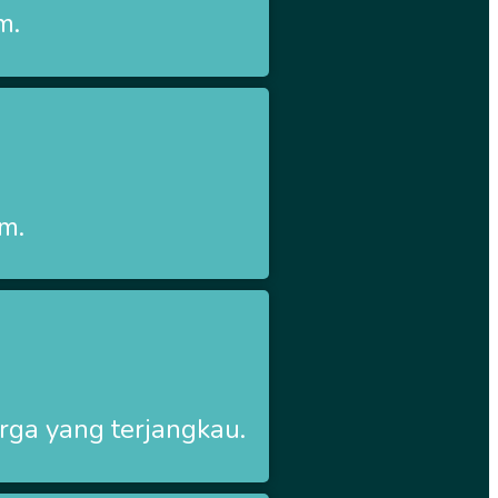
m.
im.
ga yang terjangkau.