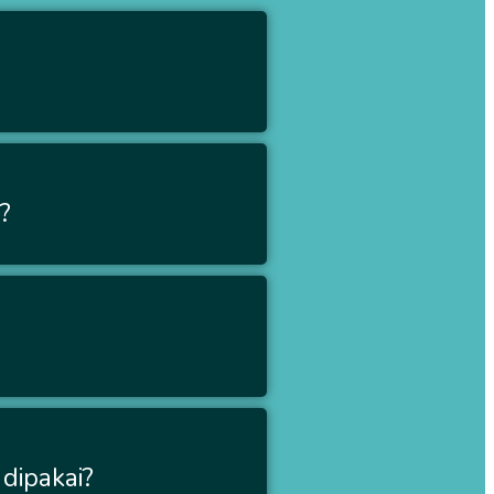
?
?
dipakai?