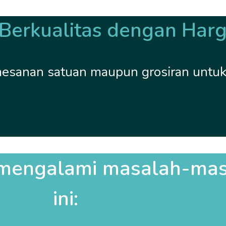
erkualitas dengan Harg
emesanan satuan maupun grosiran untu
mengalami masalah-masa
ini: