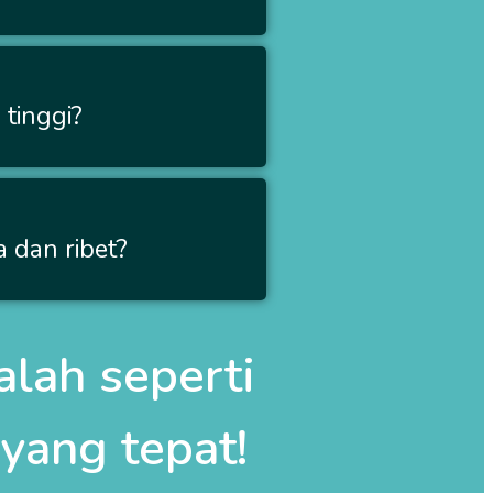
tinggi?
 dan ribet?
lah seperti
yang tepat!