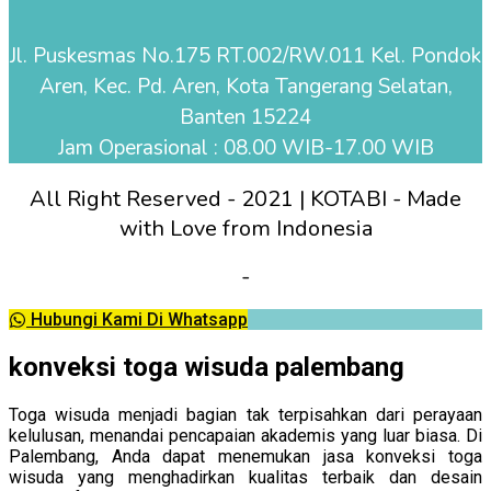
Jl. Puskesmas No.175 RT.002/RW.011 Kel. Pondok
Aren, Kec. Pd. Aren, Kota Tangerang Selatan,
Banten 15224
Jam Operasional : 08.00 WIB-17.00 WIB
All Right Reserved - 2021 | KOTABI - Made
with Love from Indonesia
-
Hubungi Kami Di Whatsapp
konveksi toga wisuda palembang
Toga wisuda menjadi bagian tak terpisahkan dari perayaan
kelulusan, menandai pencapaian akademis yang luar biasa. Di
Palembang, Anda dapat menemukan jasa konveksi toga
wisuda yang menghadirkan kualitas terbaik dan desain