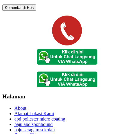
Halaman
About
Alamat Lokasi Kami
apd poliester micro coating
baju apd sponbound
baju seragam sekolah