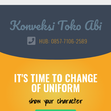
Konveksi Toko Abi
HUB: 0857-7106-2589
IT'S TIME TO CHANGE
OF UNIFORM​
show your character