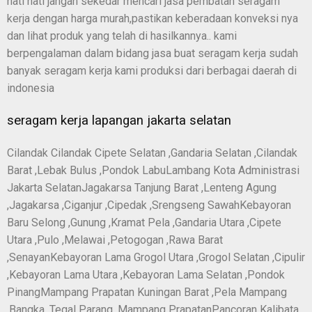
hati hati jangan sekedar mencari jasa pembatan seragam
kerja dengan harga murah,pastikan keberadaan konveksi nya
dan lihat produk yang telah di hasilkannya.. kami
berpengalaman dalam bidang jasa buat seragam kerja sudah
banyak seragam kerja kami produksi dari berbagai daerah di
indonesia
seragam kerja lapangan jakarta selatan
Cilandak Cilandak Cipete Selatan ,Gandaria Selatan ,Cilandak
Barat ,Lebak Bulus ,Pondok LabuLambang Kota Administrasi
Jakarta SelatanJagakarsa Tanjung Barat ,Lenteng Agung
,Jagakarsa ,Ciganjur ,Cipedak ,Srengseng SawahKebayoran
Baru Selong ,Gunung ,Kramat Pela ,Gandaria Utara ,Cipete
Utara ,Pulo ,Melawai ,Petogogan ,Rawa Barat
,SenayanKebayoran Lama Grogol Utara ,Grogol Selatan ,Cipulir
,Kebayoran Lama Utara ,Kebayoran Lama Selatan ,Pondok
PinangMampang Prapatan Kuningan Barat ,Pela Mampang
,Bangka ,Tegal Parang ,Mampang PrapatanPancoran Kalibata