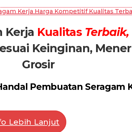
am Kerja Harga Kompetitif Kualitas Terba
 Kerja
Kualitas
Terbaik,
esuai Keinginan, Mene
Grosir
 Handal Pembuatan Seragam K
o Lebih Lanjut