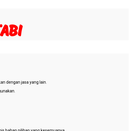
ABI
an dengan jasa yang lain.
igunakan.
enis bahan pilihan yang kesemuanya