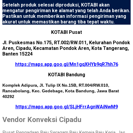
Setelah produk selesai diproduksi, KOTABI akan
mengatur pengiriman ke alamat yang telah Anda berikan.
Pastikan untuk memberikan informasi pengiriman yang
akurat untuk memastikan barang tiba tepat waktu.
KOTABI Pusat
Jl. Puskesmas No.175, RT.002/RW.011, Kelurahan Pondok
Aren, Cipadu, Kecamatan Pondok Aren, Kota Tangerang,
Banten 15224
https://maps.app.goo.gl/Mn1gqXHYb9qR7hh76
KOTABI Bandung
Komplek Adipura, Jl. Tulip IX No.15B, RT.004/RW.010,
Rancabolang, Kec. Gedebage, Kota Bandung, Jawa Barat
40292
https://maps.app.goo.gl/SLjHFrrAgnWAiNwM9
Vendor Konveksi Cipadu
Pusat Pengadaan Baju Seragam,Baju Kemeja,Baju Kerja, Jas