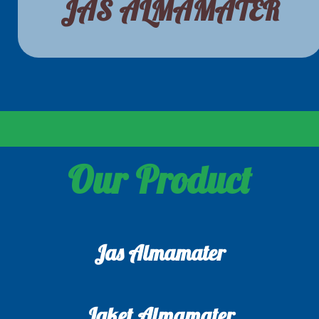
JAS ALMAMATER
Our Product
Jas Almamater
Jaket Almamater