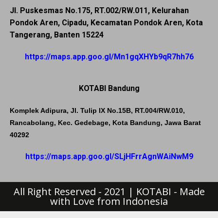
Jl. Puskesmas No.175, RT.002/RW.011, Kelurahan
Pondok Aren, Cipadu, Kecamatan Pondok Aren, Kota
Tangerang, Banten 15224
https://maps.app.goo.gl/Mn1gqXHYb9qR7hh76
KOTABI Bandung
Komplek Adipura, Jl. Tulip IX No.15B, RT.004/RW.010,
Rancabolang, Kec. Gedebage, Kota Bandung, Jawa Barat
40292
https://maps.app.goo.gl/SLjHFrrAgnWAiNwM9
All Right Reserved - 2021 | KOTABI - Made
with Love from Indonesia