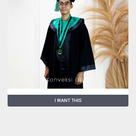
I WANT THIS