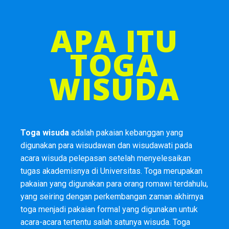
APA ITU
TOGA
WISUDA
Toga wisuda
adalah pakaian kebanggan yang
digunakan para wisudawan dan wisudawati pada
acara wisuda pelepasan setelah menyelesaikan
tugas akademisnya di Universitas. Toga merupakan
pakaian yang digunakan para orang romawi terdahulu,
yang seiring dengan perkembangan zaman akhirnya
toga menjadi pakaian formal yang digunakan untuk
acara-acara tertentu salah satunya wisuda. Toga