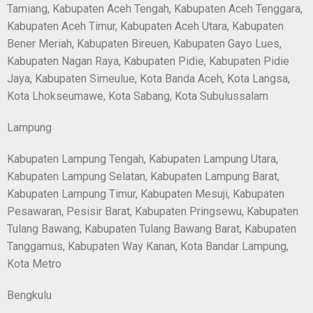
Tamiang, Kabupaten Aceh Tengah, Kabupaten Aceh Tenggara,
Kabupaten Aceh Timur, Kabupaten Aceh Utara, Kabupaten
Bener Meriah, Kabupaten Bireuen, Kabupaten Gayo Lues,
Kabupaten Nagan Raya, Kabupaten Pidie, Kabupaten Pidie
Jaya, Kabupaten Simeulue, Kota Banda Aceh, Kota Langsa,
Kota Lhokseumawe, Kota Sabang, Kota Subulussalam
Lampung
Kabupaten Lampung Tengah, Kabupaten Lampung Utara,
Kabupaten Lampung Selatan, Kabupaten Lampung Barat,
Kabupaten Lampung Timur, Kabupaten Mesuji, Kabupaten
Pesawaran, Pesisir Barat, Kabupaten Pringsewu, Kabupaten
Tulang Bawang, Kabupaten Tulang Bawang Barat, Kabupaten
Tanggamus, Kabupaten Way Kanan, Kota Bandar Lampung,
Kota Metro
Bengkulu