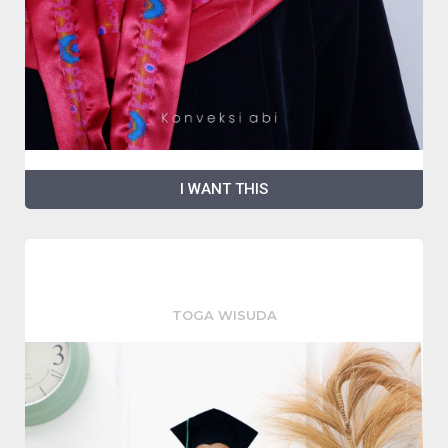
I WANT THIS
TOGA WISUDA