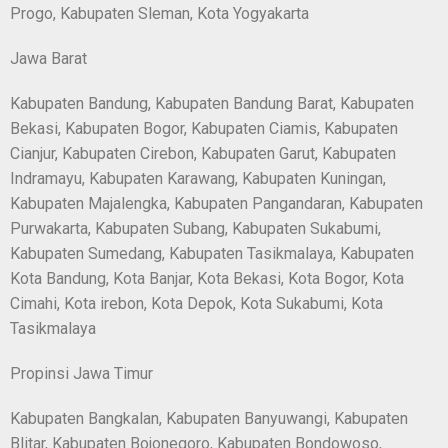
Progo, Kabupaten Sleman, Kota Yogyakarta
Jawa Barat
Kabupaten Bandung, Kabupaten Bandung Barat, Kabupaten
Bekasi, Kabupaten Bogor, Kabupaten Ciamis, Kabupaten
Cianjur, Kabupaten Cirebon, Kabupaten Garut, Kabupaten
Indramayu, Kabupaten Karawang, Kabupaten Kuningan,
Kabupaten Majalengka, Kabupaten Pangandaran, Kabupaten
Purwakarta, Kabupaten Subang, Kabupaten Sukabumi,
Kabupaten Sumedang, Kabupaten Tasikmalaya, Kabupaten
Kota Bandung, Kota Banjar, Kota Bekasi, Kota Bogor, Kota
Cimahi, Kota irebon, Kota Depok, Kota Sukabumi, Kota
Tasikmalaya
Propinsi Jawa Timur
Kabupaten Bangkalan, Kabupaten Banyuwangi, Kabupaten
Blitar, Kabupaten Bojonegoro, Kabupaten Bondowoso,