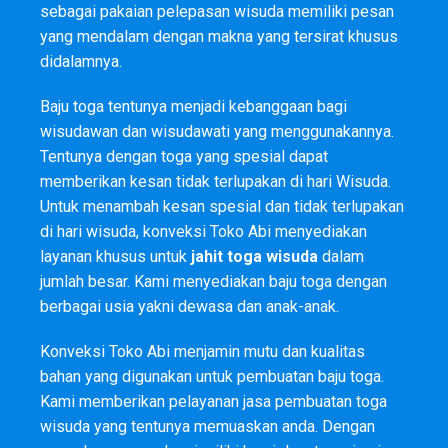
sebagai pakaian pelepasan wisuda memiliki pesan
yang mendalam dengan makna yang tersirat khusus
didalamnya.
Baju toga tentunya menjadi kebanggaan bagi
wisudawan dan wisudawati yang menggunakannya.
Tentunya dengan toga yang spesial dapat
memberikan kesan tidak terlupakan di hari Wisuda.
Untuk menambah kesan spesial dan tidak terlupakan
di hari wisuda, konveksi Toko Abi menyediakan
layanan khusus untuk
jahit toga wisuda
dalam
jumlah besar. Kami menyediakan baju toga dengan
berbagai usia yakni dewasa dan anak-anak.
Konveksi Toko Abi menjamin mutu dan kualitas
bahan yang digunakan untuk pembuatan baju toga.
Kami memberikan pelayanan jasa pembuatan toga
wisuda yang tentunya memuaskan anda. Dengan