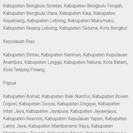
Kabupaten Bengkulu Selatan, Kabupaten Bengkulu Tengah,
Kabupaten Bengkulu Utara, Kabupaten Kaur, Kabupaten
Kepahiang, Kabupaten Lebong, Kabupaten Mukomuko,
Kabupaten Rejang Lebong, Kabupaten Seluma, Kota Bengkul
Kepulauan Riau
Kabupaten Bintan, Kabupaten Karimun, Kabupaten Kepulauan
Anambas, Kabupaten Lingga, Kabupaten Natuna, Kota Batam,
Kota Tanjung Pinang
Papua
Kabupaten Asmat, Kabupaten Biak Numfor, Kabupaten Boven
Digoel, Kabupaten Deiyai, Kabupaten Dogiyai, Kabupaten
Intan Jaya, Kabupaten Jayapura, Kabupaten Jayawijaya,
Kabupaten Keerom, Kabupaten Kepulauan Yapen, Kabupaten
Lanny Jaya, Kabupaten Mamberamo Raya, Kabupaten