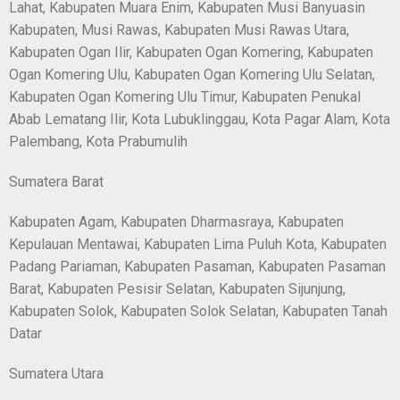
Lahat, Kabupaten Muara Enim, Kabupaten Musi Banyuasin
Kabupaten, Musi Rawas, Kabupaten Musi Rawas Utara,
Kabupaten Ogan Ilir, Kabupaten Ogan Komering, Kabupaten
Ogan Komering Ulu, Kabupaten Ogan Komering Ulu Selatan,
Kabupaten Ogan Komering Ulu Timur, Kabupaten Penukal
Abab Lematang Ilir, Kota Lubuklinggau, Kota Pagar Alam, Kota
Palembang, Kota Prabumulih
Sumatera Barat
Kabupaten Agam, Kabupaten Dharmasraya, Kabupaten
Kepulauan Mentawai, Kabupaten Lima Puluh Kota, Kabupaten
Padang Pariaman, Kabupaten Pasaman, Kabupaten Pasaman
Barat, Kabupaten Pesisir Selatan, Kabupaten Sijunjung,
Kabupaten Solok, Kabupaten Solok Selatan, Kabupaten Tanah
Datar
Sumatera Utara