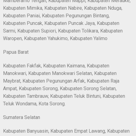
Mamberamo Tengah, Kabupaten Mappi, Kabupaten Merauke,
Kabupaten Mimika, Kabupaten Nabire, Kabupaten Nduga,
Kabupaten Paniai, Kabupaten Pegunungan Bintang,
Kabupaten Puncak, Kabupaten Puncak Jaya, Kabupaten
Sarmi, Kabupaten Supiori, Kabupaten Tolikara, Kabupaten
Waropen, Kabupaten Yahukimo, Kabupaten Yalimo
Papua Barat
Kabupaten Fakfak, Kabupaten Kaimana, Kabupaten
Manokwari, Kabupaten Manokwari Selatan, Kabupaten
Maybrat, Kabupaten Pegunungan Arfak, Kabupaten Raja
Ampat, Kabupaten Sorong, Kabupaten Sorong Selatan,
Kabupaten Tambrauw, Kabupaten Teluk Bintuni, Kabupaten
Teluk Wondama, Kota Sorong.
Sumatera Selatan
Kabupaten Banyuasin, Kabupaten Empat Lawang, Kabupaten