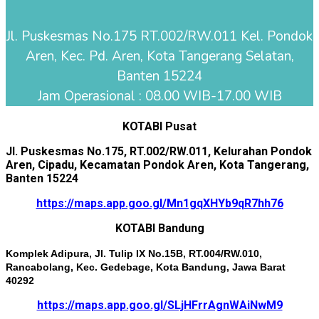
Jl. Puskesmas No.175 RT.002/RW.011 Kel. Pondok
Aren, Kec. Pd. Aren, Kota Tangerang Selatan,
Banten 15224
Jam Operasional : 08.00 WIB-17.00 WIB
KOTABI Pusat
Jl. Puskesmas No.175, RT.002/RW.011, Kelurahan Pondok
Aren, Cipadu, Kecamatan Pondok Aren, Kota Tangerang,
Banten 15224
https://maps.app.goo.gl/Mn1gqXHYb9qR7hh76
KOTABI Bandung
Komplek Adipura, Jl. Tulip IX No.15B, RT.004/RW.010,
Rancabolang, Kec. Gedebage, Kota Bandung, Jawa Barat
40292
https://maps.app.goo.gl/SLjHFrrAgnWAiNwM9