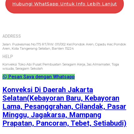
Hubungi WhatSapp Untuk Info Lebih Lanjut
ADDRESS
Jalan. Puskesmas No.175 RT/RW. 011/002 Kel.Pondok Aren, Cipadu Kec.Pondok
Aren, Kota Tangerang Selatan, Banten 15224
HELP
Konveksi Toko Abi Pusat Pembuatan Seragam Kerja, Jas Almamater, Toga
wisuda, Seragam Sekolah
Pesan Saya dengan Whatsapp
Konveksi Di Daerah Jakarta
Selatan(Kebayoran Baru, Kebayoran
Lama, Pesanggrahan, Cilandak, Pasar
Minggu, Jagakarsa, Mampang
Prapatan, Pancoran, Tebet, Setiabudi)