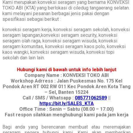
Kami merupakan konveksi seragam yang bernama KONVEKSI
TOKO ABI (KTA) yang berlokasi di ciledug tangaerang selatan.
kami melayani pesanan berbagai jenis pakai dengan
spesifikasi sebagai berikut :
konveksi seragam kerja, konveksi seragam sekolah, konveksi
seragam lapangan,konveksi seragam security, konveksi
seragam olah raga, konveksi seragam wisuda, konveksi
seragam komunitas, konveksi seragam kaos polo, konveksi
kaos wangki, konveksi seragam wisuda, konveksi topi
sekolah dan lain lain.
Hubungi kami di bawah untuk info lebih lanjut
Company Name : KONVEKSI TOKO ABI
Workshop Adrress : Jalan Puskesmas No. 175 Kel
Pondok Aren RT 002 RW 011 Kec Pondok Aren Kota Tang
– Sel, Banten 15224
Call / SMS / Whatsapp :
085771062589
||
https://bit.ly/SALES_KTA
Office Time : Senin – Sabtu (08.00 – 17.00)
Fast respon silahkan menghubungi kami pada jam kerja
Bagi anda yang berencanan membuat atau meremajakan
seragam segera hubungi kami. Kami akan memberikan