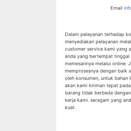
Email
in
Dalam pelayanan terhadap 
menyediakan pelayanan melal
customer service kami yang 
anda yang bertempat tinggal 
memesannya melalui online. 
memprosesnya dengan baik se
oleh konsumen, untuk bahan 
akan kami kiriman tepat pada
barang tidak berbeda dengan
kerja kami. seragam yang and
kuat.