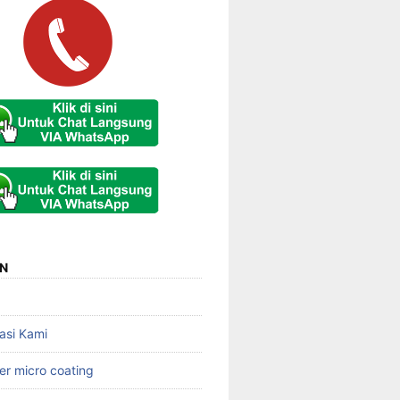
N
asi Kami
er micro coating