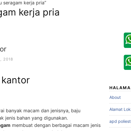
u seragam kerja pria”
gam kerja pria
or
, 2018
 kantor
HALAMA
About
Alamat Lok
i banyak macam dan jenisnya, baju
k jenis bahan yang digunakan.
apd poliest
ragam
membuat dengan berbagai macam jenis