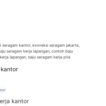
i seragam kantor, konveksi seragam jakarta,
aju seragam kerja lapangan, contoh baju
kerja lapangan, baju seragam kerja pria
 kantor
erja kantor