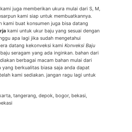
kami juga memberikan ukura mulai dari S, M,
esarpun kami siap untuk membuatkannya.
ah kami buat konsumen juga bisa datang
rja
kami untuk ukur baju yang sesuai dengan
ggu apa lagi jika sudah mengetahui
egera datang kekonveksi kami
Konveksi Baju
aju seragam yang ada inginkan. bahan dari
diakan berbagai macam bahan mulai dari
a yang berkualitas biasa saja anda dapat
elah kami sediakan. jangan ragu lagi untuk
karta, tangerang, depok, bogor, bekasi,
bekasi