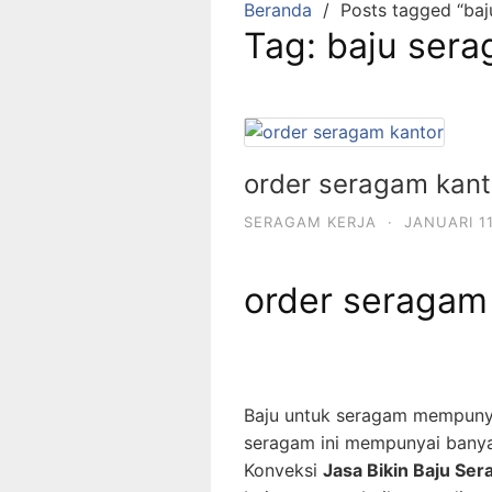
Beranda
Posts tagged “baj
Tag:
baju sera
order seragam kant
SERAGAM KERJA
·
JANUARI 11
order seragam
Baju untuk seragam mempunya
seragam ini mempunyai banya
Konveksi
Jasa Bikin Baju Se