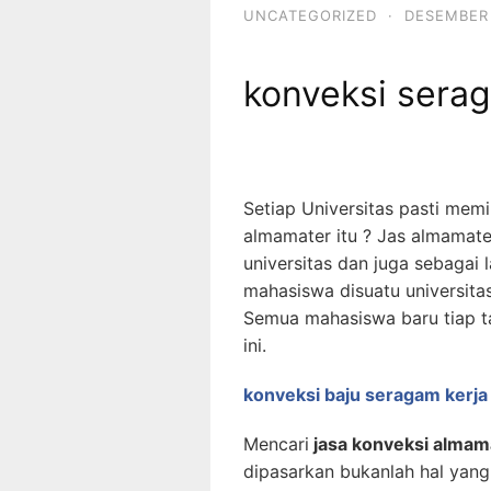
UNCATEGORIZED
·
DESEMBER 
konveksi serag
Setiap Universitas pasti memi
almamater itu ? Jas almamate
universitas dan juga sebagai l
mahasiswa disuatu universita
Semua mahasiswa baru tiap t
ini.
konveksi baju seragam kerja
Mencari
jasa konveksi almama
dipasarkan bukanlah hal yang