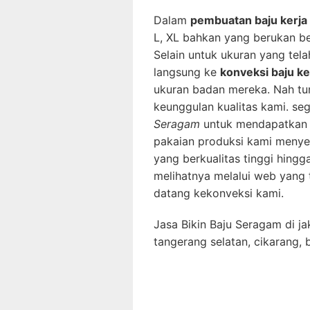
Dalam
pembuatan baju kerja
L, XL bahkan yang berukan b
Selain untuk ukuran yang tel
langsung ke
konveksi baju ke
ukuran badan mereka. Nah tun
keunggulan kualitas kami. s
Seragam
untuk mendapatkan b
pakaian produksi kami menye
yang berkualitas tinggi hingg
melihatnya melalui web yang t
datang kekonveksi kami.
Jasa Bikin Baju Seragam di ja
tangerang selatan, cikarang, 