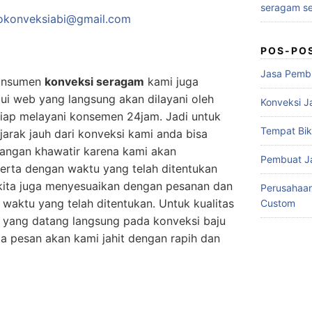
seragam se
fokonveksiabi@gmail.com
POS-PO
Jasa Pembu
konsumen
konveksi seragam
kami juga
ui web yang langsung akan dilayani oleh
Konveksi J
siap melayani konsemen 24jam. Jadi untuk
Tempat Bik
jarak jauh dari konveksi kami anda bisa
Jangan khawatir karena kami akan
Pembuat J
rta dengan waktu yang telah ditentukan
kita juga menyesuaikan dengan pesanan dan
Perusahaa
 waktu yang telah ditentukan. Untuk kualitas
Custom
 yang datang langsung pada konveksi baju
a pesan akan kami jahit dengan rapih dan