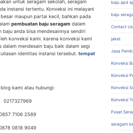
nakan untuk seragam sekolah, seragam
baju apd 
 instansi tertentu. Konveksi ini melayani
baju serag
besar maupun partai kecil, bahkan pada
dalam
pembuatan baju seragam
dalam
Contact Us
 baju anda bisa mendesainnya sendiri
leh konveksi kami. karena konveksi kami
jaket
 dalam mendesain baju baik dalam segi
Jasa Pemb
liasan identitas instansi tersebut.
tempat
Konveksi B
Konveksi 
blog kami atau hubungi:
Konveksi S
Konveksi T
0217327969
Pusat Sera
0857 7106 2589
seragam ke
0878 0818 9049