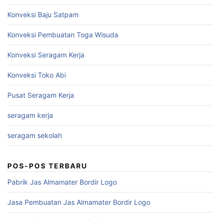
Konveksi Baju Satpam
Konveksi Pembuatan Toga Wisuda
Konveksi Seragam Kerja
Konveksi Toko Abi
Pusat Seragam Kerja
seragam kerja
seragam sekolah
POS-POS TERBARU
Pabrik Jas Almamater Bordir Logo
Jasa Pembuatan Jas Almamater Bordir Logo