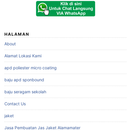
HALAMAN
About
Alamat Lokasi Kami
apd poliester micro coating
baju apd sponbound
baju seragam sekolah
Contact Us
jaket
Jasa Pembuatan Jas Jaket Alamamater