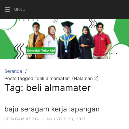
Langsung
MENU
ke
konten
Beranda
Posts tagged “beli almamater” (Halaman 2)
Tag:
beli almamater
baju seragam kerja lapangan
SERAGAM KERJA
·
AGUSTUS 23, 2017