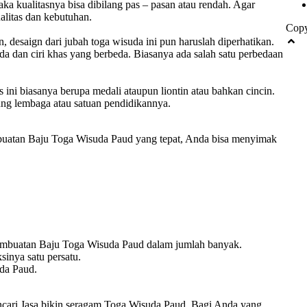
ka kualitasnya bisa dibilang pas – pasan atau rendah. Agar
alitas dan kebutuhan.
Copy
 desaign dari jubah toga wisuda ini pun haruslah diperhatikan.
eda dan ciri khas yang berbeda. Biasanya ada salah satu perbedaan
ini biasanya berupa medali ataupun liontin atau bahkan cincin.
tung lembaga atau satuan pendidikannya.
uatan Baju Toga Wisuda Paud yang tepat, Anda bisa menyimak
Pembuatan Baju Toga Wisuda Paud dalam jumlah banyak.
inya satu persatu.
da Paud.
mencari Jasa bikin seragam Toga Wisuda Paud. Bagi Anda yang