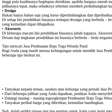
tinggi pula kualitasnya begitupun demikian, apabila hargaya murah ma
pilihannya tepat, maka sebaiknya sebelum membeli pertimbangkan ku
•
Design
Bukan hanya bahan saja yang harus dipertimbangkan dan diperhatikan,
Di setiap lini pendidikan biasanya terdapat desaign yang berbeda – b
yang kemudian dapat dihapalkan.
•
Aksesoris
Di beberapa macam lini pendidikan biasanya jubah toganya. Aksesoris 
Desain tiap tingkatan pendidikan ini biasanya berbeda – beda tergan
Tips mencari Jasa Pembuatan Baju Toga Wisuda Paud
Bagi Anda yang masih merasa kebingungan untuk memilih Jasa Pemb
beberapa tips berikut ini.
• Tanyakan kepada teman, saudara atau keluarga yang pernah Jasa 
• Dari beberapa pilihan yang Anda dapatkan, pastikan Anda menyeleks
• Datangi masing – masing tegooglempat Pembuatan Baju Toga Wisu
• Tanyakan perihal harga yang diberikan, kemudian bandingkan.
Nah, itulah sedikit ulasan dan tips penting untuk Anda yang ingin 