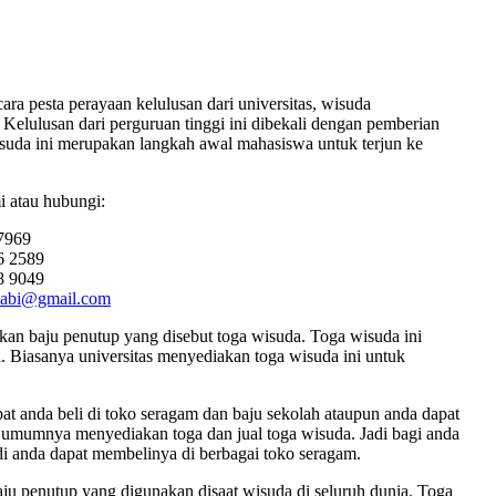
a pesta perayaan kelulusan dari universitas, wisuda
Kelulusan dari perguruan tinggi ini dibekali dengan pemberian
 wisuda ini merupakan langkah awal mahasiswa untuk terjun ke
 atau hubungi:
7969
6 2589
8 9049
iabi@gmail.com
an baju penutup yang disebut toga wisuda. Toga wisuda ini
 Biasanya universitas menyediakan toga wisuda ini untuk
pat anda beli di toko seragam dan baju sekolah ataupun anda dapat
a umumnya menyediakan toga dan jual toga wisuda. Jadi bagi anda
di anda dapat membelinya di berbagai toko seragam.
ju penutup yang digunakan disaat wisuda di seluruh dunia. Toga