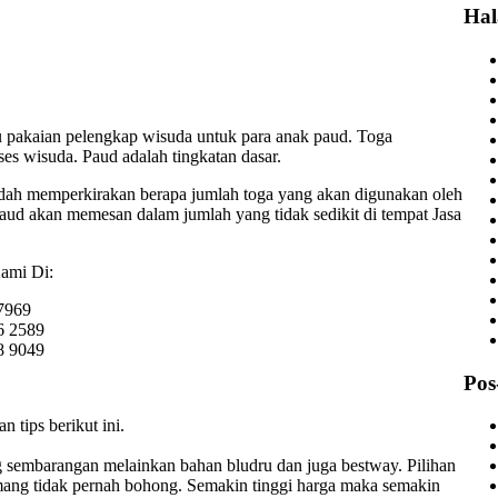
Ha
tu pakaian pelengkap wisuda untuk para anak paud. Toga
es wisuda. Paud adalah tingkatan dasar.
dah memperkirakan berapa jumlah toga yang akan digunakan oleh
paud akan memesan dalam jumlah yang tidak sedikit di tempat Jasa
ami Di:
7969
6 2589
8 9049
Pos
tips berikut ini.
 sembarangan melainkan bahan bludru dan juga bestway. Pilihan
mang tidak pernah bohong. Semakin tinggi harga maka semakin