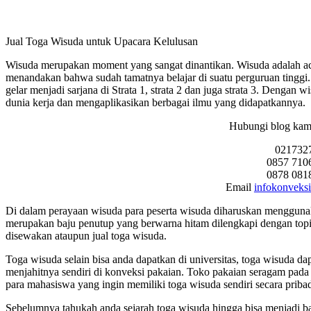
Jual Toga Wisuda untuk Upacara Kelulusan
Wisuda merupakan moment yang sangat dinantikan. Wisuda adalah acar
menandakan bahwa sudah tamatnya belajar di suatu perguruan tinggi. 
gelar menjadi sarjana di Strata 1, strata 2 dan juga strata 3. Dengan
dunia kerja dan mengaplikasikan berbagai ilmu yang didapatkannya.
Hubungi blog kami
021732
0857 710
0878 081
Email
infokonveks
Di dalam perayaan wisuda para peserta wisuda diharuskan menggunak
merupakan baju penutup yang berwarna hitam dilengkapi dengan topi.
disewakan ataupun jual toga wisuda.
Toga wisuda selain bisa anda dapatkan di universitas, toga wisuda da
menjahitnya sendiri di konveksi pakaian. Toko pakaian seragam pad
para mahasiswa yang ingin memiliki toga wisuda sendiri secara priba
Sebelumnya tahukah anda sejarah toga wisuda hingga bisa menjadi ba