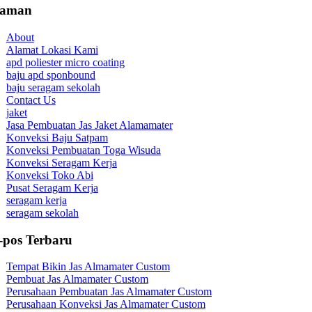
laman
About
Alamat Lokasi Kami
apd poliester micro coating
baju apd sponbound
baju seragam sekolah
Contact Us
jaket
Jasa Pembuatan Jas Jaket Alamamater
Konveksi Baju Satpam
Konveksi Pembuatan Toga Wisuda
Konveksi Seragam Kerja
Konveksi Toko Abi
Pusat Seragam Kerja
seragam kerja
seragam sekolah
-pos Terbaru
Tempat Bikin Jas Almamater Custom
Pembuat Jas Almamater Custom
Perusahaan Pembuatan Jas Almamater Custom
Perusahaan Konveksi Jas Almamater Custom