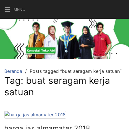
Langsung
MENU
ke
konten
Beranda
Posts tagged “buat seragam kerja satuan”
Tag:
buat seragam kerja
satuan
harga jas almamater 2018