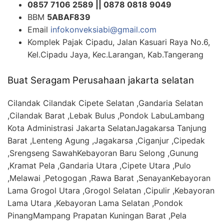
0857 7106 2589 || 0878 0818 9049
BBM
5ABAF839
Email
infokonveksiabi@gmail.com
Komplek Pajak Cipadu, Jalan Kasuari Raya No.6,
Kel.Cipadu Jaya, Kec.Larangan, Kab.Tangerang
Buat Seragam Perusahaan jakarta selatan
Cilandak Cilandak Cipete Selatan ,Gandaria Selatan
,Cilandak Barat ,Lebak Bulus ,Pondok LabuLambang
Kota Administrasi Jakarta SelatanJagakarsa Tanjung
Barat ,Lenteng Agung ,Jagakarsa ,Ciganjur ,Cipedak
,Srengseng SawahKebayoran Baru Selong ,Gunung
,Kramat Pela ,Gandaria Utara ,Cipete Utara ,Pulo
,Melawai ,Petogogan ,Rawa Barat ,SenayanKebayoran
Lama Grogol Utara ,Grogol Selatan ,Cipulir ,Kebayoran
Lama Utara ,Kebayoran Lama Selatan ,Pondok
PinangMampang Prapatan Kuningan Barat ,Pela