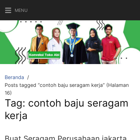
Langsung
MENU
ke
konten
Beranda
Posts tagged “contoh baju seragam kerja” (Halaman
16)
Tag:
contoh baju seragam
kerja
Buat Seragam Perusahaan jakarta