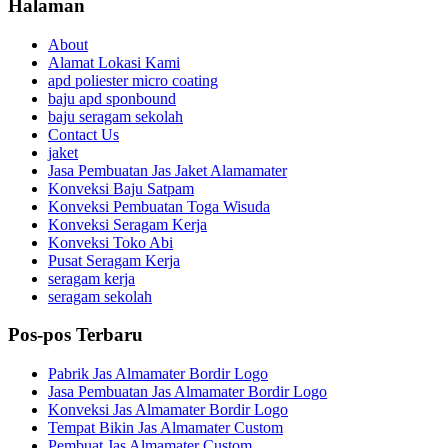
Halaman
About
Alamat Lokasi Kami
apd poliester micro coating
baju apd sponbound
baju seragam sekolah
Contact Us
jaket
Jasa Pembuatan Jas Jaket Alamamater
Konveksi Baju Satpam
Konveksi Pembuatan Toga Wisuda
Konveksi Seragam Kerja
Konveksi Toko Abi
Pusat Seragam Kerja
seragam kerja
seragam sekolah
Pos-pos Terbaru
Pabrik Jas Almamater Bordir Logo
Jasa Pembuatan Jas Almamater Bordir Logo
Konveksi Jas Almamater Bordir Logo
Tempat Bikin Jas Almamater Custom
Pembuat Jas Almamater Custom