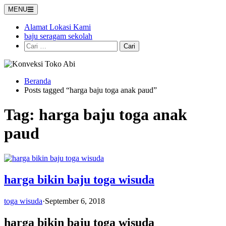
Langsung
MENU
ke
konten
Alamat Lokasi Kami
baju seragam sekolah
Cari
untuk:
Beranda
Posts tagged “harga baju toga anak paud”
Tag:
harga baju toga anak
paud
harga bikin baju toga wisuda
toga wisuda
·
September 6, 2018
harga bikin baju toga wisuda