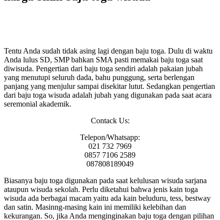
Tentu Anda sudah tidak asing lagi dengan baju toga. Dulu di waktu
Anda lulus SD, SMP bahkan SMA pasti memakai baju toga saat
diwisuda. Pengertian dari baju toga sendiri adalah pakaian jubah
yang menutupi seluruh dada, bahu punggung, serta berlengan
panjang yang menjulur sampai disekitar lutut. Sedangkan pengertian
dari baju toga wisuda adalah jubah yang digunakan pada saat acara
seremonial akademik.
Contack Us:
Telepon/Whatsapp:
021 732 7969
0857 7106 2589
087808189049
Biasanya baju toga digunakan pada saat kelulusan wisuda sarjana
ataupun wisuda sekolah. Perlu diketahui bahwa jenis kain toga
wisuda ada berbagai macam yaitu ada kain beluduru, tess, bestway
dan satin. Masinng-masing kain ini memiliki kelebihan dan
kekurangan. So, jika Anda menginginakan baju toga dengan pilihan