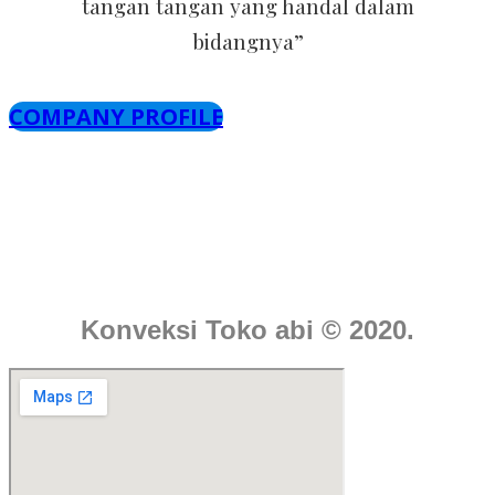
tangan tangan yang handal dalam
bidangnya”
COMPANY PROFILE
Konveksi Toko abi © 2020.