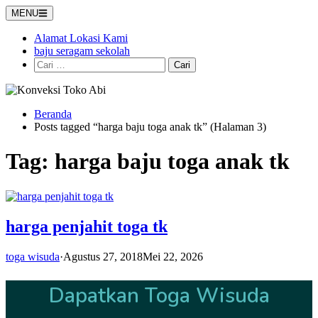
Langsung
MENU
ke
konten
Alamat Lokasi Kami
baju seragam sekolah
Cari
untuk:
Beranda
Posts tagged “harga baju toga anak tk” (Halaman 3)
Tag:
harga baju toga anak tk
harga penjahit toga tk
toga wisuda
·
Agustus 27, 2018
Mei 22, 2026
Dapatkan Toga Wisuda