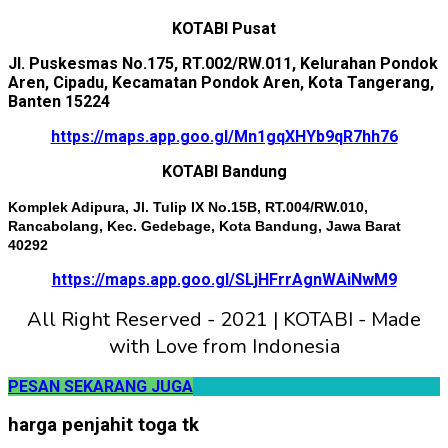
KOTABI Pusat
Jl. Puskesmas No.175, RT.002/RW.011, Kelurahan Pondok
Aren, Cipadu, Kecamatan Pondok Aren, Kota Tangerang,
Banten 15224
https://maps.app.goo.gl/Mn1gqXHYb9qR7hh76
KOTABI Bandung
Komplek Adipura, Jl. Tulip IX No.15B, RT.004/RW.010,
Rancabolang, Kec. Gedebage, Kota Bandung, Jawa Barat
40292
https://maps.app.goo.gl/SLjHFrrAgnWAiNwM9
All Right Reserved - 2021 | KOTABI - Made
with Love from Indonesia
PESAN SEKARANG JUGA
harga penjahit toga tk