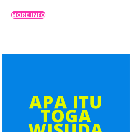
MORE INFO
Konveksi Toko Abi
APA ITU
TOGA
WISUDA