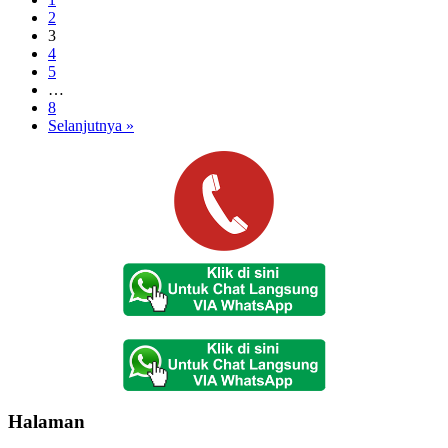
2
3
4
5
…
8
Selanjutnya »
Halaman