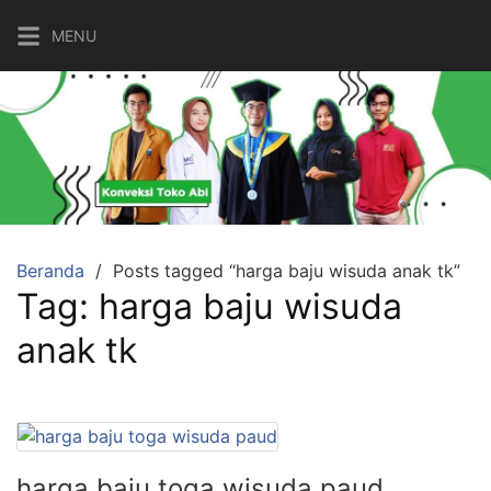
Langsung
MENU
ke
konten
Beranda
Posts tagged “harga baju wisuda anak tk”
Tag:
harga baju wisuda
anak tk
harga baju toga wisuda paud