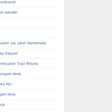
sponbound
am sekolah
uatan Jas Jaket Alamamater
aju Satpam
Pembuatan Toga Wisuda
eragam Kerja
oko Abi
gam Kerja
rja