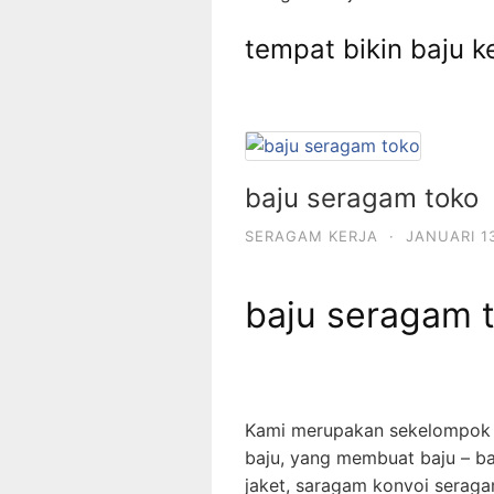
tempat bikin baju k
baju seragam toko
SERAGAM KERJA
·
JANUARI 13
baju seragam 
Kami merupakan sekelompok 
baju, yang membuat baju – b
jaket, saragam konvoi seraga