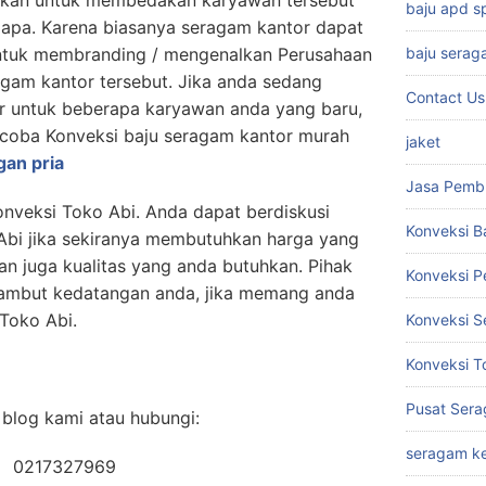
baju apd 
 apa. Karena biasanya seragam kantor dapat
 untuk membranding / mengenalkan Perusahaan
baju serag
agam kantor tersebut. Jika anda sedang
Contact Us
 untuk beberapa karyawan anda yang baru,
coba Konveksi baju seragam kantor murah
jaket
gan pria
Jasa Pemb
nveksi Toko Abi. Anda dapat berdiskusi
Konveksi B
Abi jika sekiranya membutuhkan harga yang
n juga kualitas yang anda butuhkan. Pihak
Konveksi 
yambut kedatangan anda, jika memang anda
 Toko Abi.
Konveksi S
Konveksi T
Pusat Sera
blog kami atau hubungi:
seragam ke
0217327969