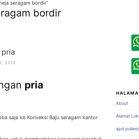
meja seragam bordir”
ragam bordir
 pria
9, 2018
angan
pria
HALAMA
About
Alamat Lok
ba saja ke Konveksi Baju seragam kantor
apd poliest
akan untuk membedakan karyawan tersebut