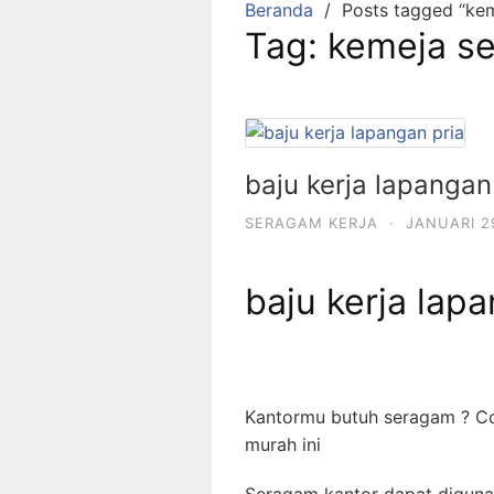
Beranda
Posts tagged “ke
Tag:
kemeja se
baju kerja lapangan
SERAGAM KERJA
·
JANUARI 2
baju kerja lap
Kantormu butuh seragam ? Co
murah ini
Seragam kantor dapat digun