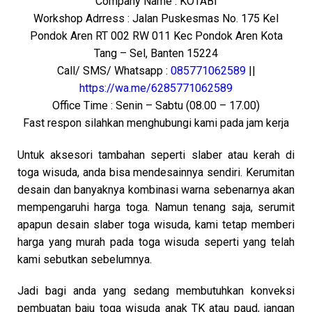
Company Name : KOTABI
Workshop Adrress : Jalan Puskesmas No. 175 Kel
Pondok Aren RT 002 RW 011 Kec Pondok Aren Kota
Tang – Sel, Banten 15224
Call/ SMS/ Whatsapp :
085771062589
||
https://wa.me/6285771062589
Office Time : Senin – Sabtu (08.00 – 17.00)
Fast respon silahkan menghubungi kami pada jam kerja
Untuk aksesori tambahan seperti slaber atau kerah di
toga wisuda, anda bisa mendesainnya sendiri. Kerumitan
desain dan banyaknya kombinasi warna sebenarnya akan
mempengaruhi harga toga.
Namun tenang saja, serumit
apapun desain slaber toga wisuda, kami tetap memberi
harga yang murah pada toga wisuda seperti yang telah
kami sebutkan sebelumnya.
Jadi bagi anda yang sedang membutuhkan konveksi
pembuatan baju toga wisuda anak TK atau paud, jangan