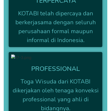
TERPERCAYA
KOTABI telah dipercaya dan
berkerjasama dengan seluruh
perusahaan formal maupun
informal di Indonesia.
PROFESSIONAL
Toga Wisuda dari KOTABI
dikerjakan oleh tenaga konveksi
professional yang ahli di
bidangnya.