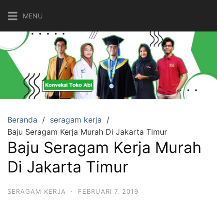
Langsung
MENU
ke
konten
Beranda
seragam kerja
Baju Seragam Kerja Murah Di Jakarta Timur
Baju Seragam Kerja Murah
Di Jakarta Timur
SERAGAM KERJA
·
FEBRUARI 7, 2019