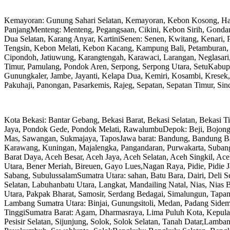
Kemayoran: Gunung Sahari Selatan, Kemayoran, Kebon Kosong, Ha
PanjangMenteng: Menteng, Pegangsaan, Cikini, Kebon Sirih, Gonda
Dua Selatan, Karang Anyar, KartiniSenen: Senen, Kwitang, Kenari,
Tengsin, Kebon Melati, Kebon Kacang, Kampung Bali, Petamburan, G
Cipondoh, Jatiuwung, Karangtengah, Karawaci, Larangan, Neglasari, 
Timur, Pamulang, Pondok Aren, Serpong, Serpong Utara, SetuKabupa
Gunungkaler, Jambe, Jayanti, Kelapa Dua, Kemiri, Kosambi, Kresek
Pakuhaji, Panongan, Pasarkemis, Rajeg, Sepatan, Sepatan Timur, Sin
Kota Bekasi: Bantar Gebang, Bekasi Barat, Bekasi Selatan, Bekasi Ti
Jaya, Pondok Gede, Pondok Melati, RawalumbuDepok: Beji, Bojongs
Mas, Sawangan, Sukmajaya, TaposJawa barat: Bandung, Bandung Bara
Karawang, Kuningan, Majalengka, Pangandaran, Purwakarta, Suban
Barat Daya, Aceh Besar, Aceh Jaya, Aceh Selatan, Aceh Singkil, A
Utara, Bener Meriah, Bireuen, Gayo Lues,Nagan Raya, Pidie, Pidie
Sabang, SubulussalamSumatra Utara: sahan, Batu Bara, Dairi, Del
Selatan, Labuhanbatu Utara, Langkat, Mandailing Natal, Nias, Nias 
Utara, Pakpak Bharat, Samosir, Serdang Bedagai, Simalungun, Tapanu
Lambang Sumatra Utara: Binjai, Gunungsitoli, Medan, Padang Sidemp
TinggiSumatra Barat: Agam, Dharmasraya, Lima Puluh Kota, Kepul
Pesisir Selatan, Sijunjung, Solok, Solok Selatan, Tanah Datar,Lamb