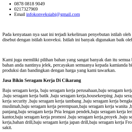
0878 0818 9049
0217327969
Email
infokonveksiabi@gmail.com
Pada kenyataan nya saat ini terjadi kekeliruan penyebutan istilah ole
disebut dengan istilah konveksi. Istilah ini banyak digunakan baik o
Kami juga memiliki pilihan bahan yang sangat banyak dan itu semua b
bahan anda nantinya jelek, percayakan semuanya kepada kamianda bi
produksi dan bandingkan dengan harga yang kami tawarkan.
Jasa Bikin Seragam Kerja Di Cikarang
Baju seragam kerja, baju seragam kerja perusahaan,baju seragam kerj
,baju seragam kerja batik ,baju seragam kerja,housekeeping ,baju se
kerja security ,baju seragam kerja tambang ,baju seragam kerja beng
muslimah,baju seragam kerja perempuan,baju seragam kerja wanita ,ba
panjang,baju seragam kerja Pria lengan pendek,baju seragam kerja le
kantor,baju seragam kerja promosi ,baju seragam kerja,proyek ,baju s
kerja,bahan drill,baju seragam kerja japan drill,baju seragam kerja F
sakit.