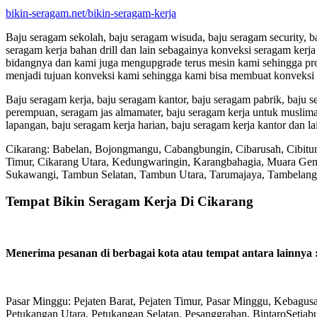
bikin-seragam.net/bikin-seragam-kerja
Baju seragam sekolah, baju seragam wisuda, baju seragam security, b
seragam kerja bahan drill dan lain sebagainya konveksi seragam ker
bidangnya dan kami juga mengupgrade terus mesin kami sehingga pros
menjadi tujuan konveksi kami sehingga kami bisa membuat konveksi 
Baju seragam kerja, baju seragam kantor, baju seragam pabrik, baju 
perempuan, seragam jas almamater, baju seragam kerja untuk muslima
lapangan, baju seragam kerja harian, baju seragam kerja kantor dan 
Cikarang: Babelan, Bojongmangu, Cabangbungin, Cibarusah, Cibitung
Timur, Cikarang Utara, Kedungwaringin, Karangbahagia, Muara Gemb
Sukawangi, Tambun Selatan, Tambun Utara, Tarumajaya, Tambelang
Tempat Bikin Seragam Kerja Di Cikarang
Menerima pesanan di berbagai kota atau tempat antara lainnya 
Pasar Minggu: Pejaten Barat, Pejaten Timur, Pasar Minggu, Kebagus
Petukangan Utara, Petukangan Selatan, Pesanggrahan, BintaroSetiab