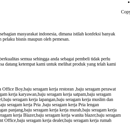
Copy
h sebagian masyarakat indonesia, dimana istilah konfeksi banyak
leh pelaku bisnis maupun oleh pemesan.
erkualitas semua sehingga anda sebagai pembeli tidak perlu
sa datang ketempat kami untuk melihat produk yang telah kami
a Office Boy,baju seragam kerja restoran ,baju seragam perawat
ragam kerja karyawan,baju seragam kerja satpam,baju seragam
kel,baju seragam kerja lapangan,baju seragam kerja muslim dan
ju seragam kerja Pria ,baju seragam kerja Pria lengan
ngan panjang,baju seragam kerja kerja murah,baju seragam kerja
eragam kerja Blazer,baju seragam kerja wanita blazer,baju seragam
ront Office,baju seragam kerja dealer,baju seragam kerja rumah