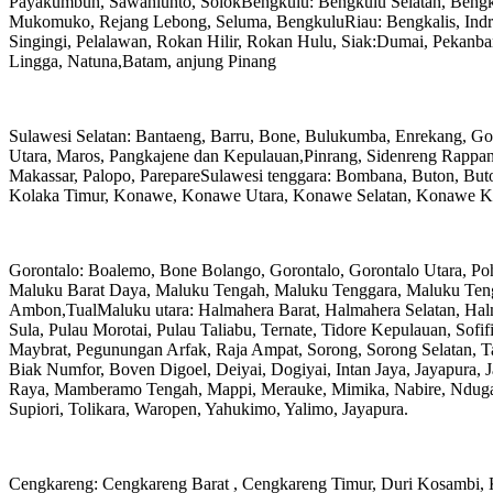
Payakumbuh, Sawahlunto, SolokBengkulu: Bengkulu Selatan, Bengk
Mukomuko, Rejang Lebong, Seluma, BengkuluRiau: Bengkalis, Indrag
Singingi, Pelalawan, Rokan Hilir, Rokan Hulu, Siak:Dumai, Pekan
Lingga, Natuna,Batam, anjung Pinang
Sulawesi Selatan: Bantaeng, Barru, Bone, Bulukumba, Enrekang, G
Utara, Maros, Pangkajene dan Kepulauan,Pinrang, Sidenreng Rappang,
Makassar, Palopo, ParepareSulawesi tenggara: Bombana, Buton, Buto
Kolaka Timur, Konawe, Konawe Utara, Konawe Selatan, Konawe Ke
Gorontalo: Boalemo, Bone Bolango, Gorontalo, Gorontalo Utara, Po
Maluku Barat Daya, Maluku Tengah, Maluku Tenggara, Maluku Tengg
Ambon,TualMaluku utara: Halmahera Barat, Halmahera Selatan, Hal
Sula, Pulau Morotai, Pulau Taliabu, Ternate, Tidore Kepulauan, Sof
Maybrat, Pegunungan Arfak, Raja Ampat, Sorong, Sorong Selatan, 
Biak Numfor, Boven Digoel, Deiyai, Dogiyai, Intan Jaya, Jayapura
Raya, Mamberamo Tengah, Mappi, Merauke, Mimika, Nabire, Nduga, 
Supiori, Tolikara, Waropen, Yahukimo, Yalimo, Jayapura.
Cengkareng: Cengkareng Barat , Cengkareng Timur, Duri Kosambi