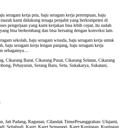
aju seragam kerja pria, baju seragam kerja perempuan, baju
ja murah kami didukung tenaga penjahit yang berkompeten di
es pengerjaan yang kami kerjakan bisa lebih cepat, itu sudah
yang bisa berkembang dan bisa bersaing dengan konveksi lain.
seragam sekolah, baju seragam wisuda, baju seragam kerja untuk
h, baju seragam kerja lengan panjang, baju seragam kerja
lain sebagainya…
, Cikarang Barat, Cikarang Pusat, Cikarang Selatan, Cikarang
ong, Pebayuran, Serang Baru, Setu, Sukakarya, Sukatani,
:
an, Jati Padang, Ragunan, Cilandak TimurPesanggrahan: Ulujami,
udi: Setiabudi, Karet, Karet Semanggi, Karet Kuningan, Kuningan