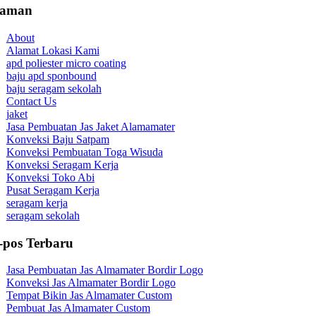
laman
About
Alamat Lokasi Kami
apd poliester micro coating
baju apd sponbound
baju seragam sekolah
Contact Us
jaket
Jasa Pembuatan Jas Jaket Alamamater
Konveksi Baju Satpam
Konveksi Pembuatan Toga Wisuda
Konveksi Seragam Kerja
Konveksi Toko Abi
Pusat Seragam Kerja
seragam kerja
seragam sekolah
-pos Terbaru
Jasa Pembuatan Jas Almamater Bordir Logo
Konveksi Jas Almamater Bordir Logo
Tempat Bikin Jas Almamater Custom
Pembuat Jas Almamater Custom