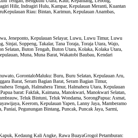
ulu Tengah, Bengkulu Utara, Kaur, Kepahiang, Lebong,
iri Hilir, Indragiri Hulu, Kampar, Kepulauan Meranti, Kuantan
baruKepulauan Riau: Bintan, Karimun, Kepulauan Anambas,
owa, Jeneponto, Kepulauan Selayar, Luwu, Luwu Timur, Luwu
 Sinjai, Soppeng, Takalar, Tana Toraja, Toraja Utara, Wajo,
n Selatan, Buton Tengah, Buton Utara, Kolaka, Kolaka Utara,
pulauan, Muna, Muna Barat, Wakatobi Baubau, Kendari
huwato, GorontaloMaluku: Buru, Buru Selatan, Kepulauan Aru,
ara Barat, Seram Bagian Barat, Seram Bagian Timur,
mahera Tengah, Halmahera Timur, Halmahera Utara, Kepulauan
ifiPapua barat: Fakfak, Kaimana, Manokwari, Manokwari Selatan,
Tambrauw, Teluk Bintuni, Teluk Wondama, SorongPapua: Asmat,
, Jayawijaya, Keerom, Kepulauan Yapen, Lanny Jaya, Mamberamo
Paniai, Pegunungan Bintang, Puncak, Puncak Jaya, Sarmi,
, Kapuk, Kedaung Kali Angke, Rawa BuayaGrogol Petamburan: