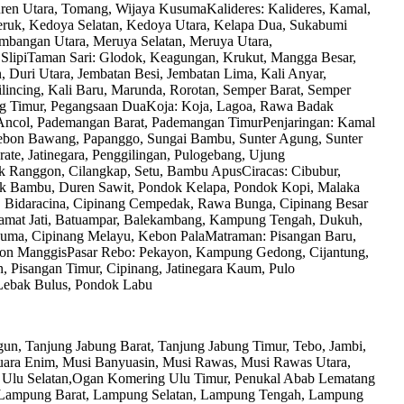
uren Utara, Tomang, Wijaya KusumaKalideres: Kalideres, Kamal,
eruk, Kedoya Selatan, Kedoya Utara, Kelapa Dua, Sukabumi
mbangan Utara, Meruya Selatan, Meruya Utara,
 SlipiTaman Sari: Glodok, Keagungan, Krukut, Mangga Besar,
, Duri Utara, Jembatan Besi, Jembatan Lima, Kali Anyar,
lincing, Kali Baru, Marunda, Rorotan, Semper Barat, Semper
ng Timur, Pegangsaan DuaKoja: Koja, Lagoa, Rawa Badak
 Ancol, Pademangan Barat, Pademangan TimurPenjaringan: Kamal
 Kebon Bawang, Papanggo, Sungai Bambu, Sunter Agung, Sunter
te, Jatinegara, Penggilingan, Pulogebang, Ujung
 Ranggon, Cilangkap, Setu, Bambu ApusCiracas: Cibubur,
ok Bambu, Duren Sawit, Pondok Kelapa, Pondok Kopi, Malaka
u, Bidaracina, Cipinang Cempedak, Rawa Bunga, Cipinang Besar
Kramat Jati, Batuampar, Balekambang, Kampung Tengah, Dukuh,
usuma, Cipinang Melayu, Kebon PalaMatraman: Pisangan Baru,
bon ManggisPasar Rebo: Pekayon, Kampung Gedong, Cijantung,
 Pisangan Timur, Cipinang, Jatinegara Kaum, Pulo
 Lebak Bulus, Pondok Labu
gun, Tanjung Jabung Barat, Tanjung Jabung Timur, Tebo, Jambi,
uara Enim, Musi Banyuasin, Musi Rawas, Musi Rawas Utara,
g Ulu Selatan,Ogan Komering Ulu Timur, Penukal Abab Lematang
 Lampung Barat, Lampung Selatan, Lampung Tengah, Lampung