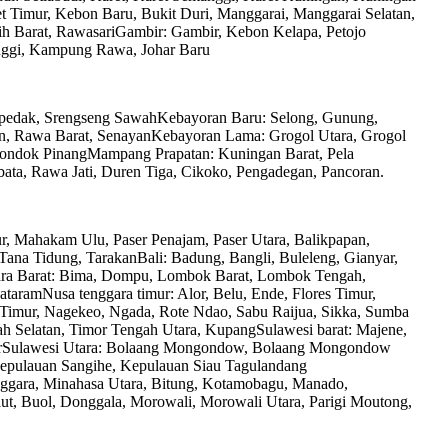
et Timur, Kebon Baru, Bukit Duri, Manggarai, Manggarai Selatan,
 Barat, RawasariGambir: Gambir, Kebon Kelapa, Petojo
Tinggi, Kampung Rawa, Johar Baru
Cipedak, Srengseng SawahKebayoran Baru: Selong, Gunung,
gan, Rawa Barat, SenayanKebayoran Lama: Grogol Utara, Grogol
 Pondok PinangMampang Prapatan: Kuningan Barat, Pela
ta, Rawa Jati, Duren Tiga, Cikoko, Pengadegan, Pancoran.
ur, Mahakam Ulu, Paser Penajam, Paser Utara, Balikpapan,
ana Tidung, TarakanBali: Badung, Bangli, Buleleng, Gianyar,
ra Barat: Bima, Dompu, Lombok Barat, Lombok Tengah,
amNusa tenggara timur: Alor, Belu, Ende, Flores Timur,
Timur, Nagekeo, Ngada, Rote Ndao, Sabu Raijua, Sikka, Sumba
 Selatan, Timor Tengah Utara, KupangSulawesi barat: Majene,
rSulawesi Utara: Bolaang Mongondow, Bolaang Mongondow
pulauan Sangihe, Kepulauan Siau Tagulandang
nggara, Minahasa Utara, Bitung, Kotamobagu, Manado,
t, Buol, Donggala, Morowali, Morowali Utara, Parigi Moutong,