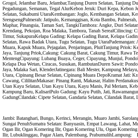
Grogol, Jelambar Baru, Jelambar,Tanjung Duren Selatan, Tanjung D
Pegadungan, Semanan, Tegal AlurKebon Jeruk: Duri Kepa, Kebon J
Selatan, Sukabumi UtaraKembangan: Joglo, Kembangan Selatan, Ke
SrengsengPalmerah: Jatipulo, Kemanggisan, Kota Bambu, Palmerah,
Maphar, Pinangsia, Taman Sari, TangkiTambora: Angke, Duri Selatan
Krendang, Pekojan, Roa Malaka, Tambora, Tanah SerealCilincing: Ci
Timur, SukapuraKelapa Gading: Kelapa Gading Barat, Kelapa Gadi
Selatan, Rawa Badak Utara, Tugu Selatan, Tugu UtaraPademangan:
Muara, Kapuk Muara, Pejagalan, Penjaringan, PluitTanjung Priok:
Jaya, Tanjung Priok,Cakung: Cakung Barat, Cakung Timur, Rawa Tera
MentengCipayung: Lubang Buaya, Ceger, Cipayung, Munjul, Pondok
Kelapa Dua Wetan, Ciracas, Susukan, RambutanDuren Sawit: Pond
Jaya, Malaka Sari, KlenderJatinegara: Bali Mester, Kampung Melay
Utara, Cipinang Besar Selatan, Cipinang Muara DepoKramat Jati: 
Cawang, CililitanMakasar: Pinang Ranti, Makasar, Halim Perdanak
Utan Kayu Selatan, Utan Kayu Utara, Kayu Manis, Pal Meriam, Ke
Kampung Baru, KalisariPulo Gadung: Kayu Putih, Jati, Rawamangun,
GadungCilandak: Cipete Selatan, Gandaria Selatan, Cilandak Barat,
Jambi: Batanghari, Bungo, Kerinci, Merangin, Muaro Jambi, Sarolan
Sungai PenuhSumatra Selatan: Banyuasin, Empat Lawang, Lahat, M
Ogan Ilir, Ogan Komering Ilir, Ogan Komering Ulu, Ogan Komerin
Ilir, Lubuklinggau, Pagar Alam, Palembang, PrabumulihLampung: