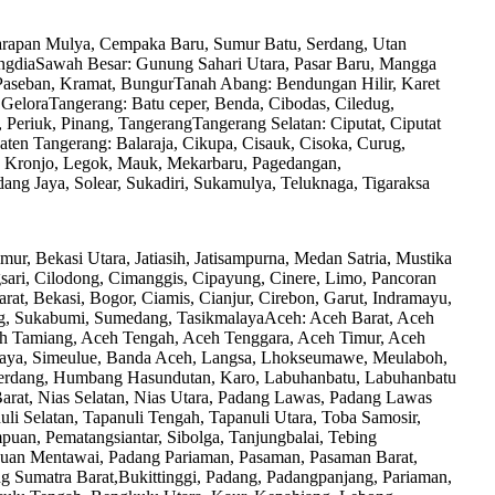
rapan Mulya, Cempaka Baru, Sumur Batu, Serdang, Utan
ngdiaSawah Besar: Gunung Sahari Utara, Pasar Baru, Mangga
 Paseban, Kramat, BungurTanah Abang: Bendungan Hilir, Karet
eloraTangerang: Batu ceper, Benda, Cibodas, Ciledug,
Periuk, Pinang, TangerangTangerang Selatan: Ciputat, Ciputat
ten Tangerang: Balaraja, Cikupa, Cisauk, Cisoka, Curug,
, Kronjo, Legok, Mauk, Mekarbaru, Pagedangan,
dang Jaya, Solear, Sukadiri, Sukamulya, Teluknaga, Tigaraksa
mur, Bekasi Utara, Jatiasih, Jatisampurna, Medan Satria, Mustika
ari, Cilodong, Cimanggis, Cipayung, Cinere, Limo, Pancoran
t, Bekasi, Bogor, Ciamis, Cianjur, Cirebon, Garut, Indramayu,
g, Sukabumi, Sumedang, TasikmalayaAceh: Aceh Barat, Aceh
ceh Tamiang, Aceh Tengah, Aceh Tenggara, Aceh Timur, Aceh
 Jaya, Simeulue, Banda Aceh, Langsa, Lhokseumawe, Meulaboh,
i Serdang, Humbang Hasundutan, Karo, Labuhanbatu, Labuhanbatu
Barat, Nias Selatan, Nias Utara, Padang Lawas, Padang Lawas
li Selatan, Tapanuli Tengah, Tapanuli Utara, Toba Samosir,
uan, Pematangsiantar, Sibolga, Tanjungbalai, Tebing
auan Mentawai, Padang Pariaman, Pasaman, Pasaman Barat,
ang Sumatra Barat,Bukittinggi, Padang, Padangpanjang, Pariaman,