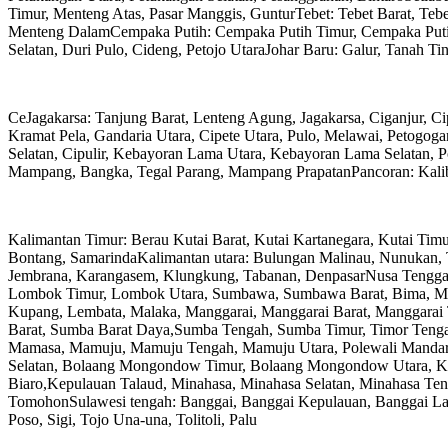
Timur, Menteng Atas, Pasar Manggis, GunturTebet: Tebet Barat, Teb
Menteng DalamCempaka Putih: Cempaka Putih Timur, Cempaka Putih
Selatan, Duri Pulo, Cideng, Petojo UtaraJohar Baru: Galur, Tanah 
CeJagakarsa: Tanjung Barat, Lenteng Agung, Jagakarsa, Ciganjur, 
Kramat Pela, Gandaria Utara, Cipete Utara, Pulo, Melawai, Petogo
Selatan, Cipulir, Kebayoran Lama Utara, Kebayoran Lama Selatan,
Mampang, Bangka, Tegal Parang, Mampang PrapatanPancoran: Kaliba
Kalimantan Timur: Berau Kutai Barat, Kutai Kartanegara, Kutai Tim
Bontang, SamarindaKalimantan utara: Bulungan Malinau, Nunukan, T
Jembrana, Karangasem, Klungkung, Tabanan, DenpasarNusa Tengga
Lombok Timur, Lombok Utara, Sumbawa, Sumbawa Barat, Bima, Matar
Kupang, Lembata, Malaka, Manggarai, Manggarai Barat, Manggarai 
Barat, Sumba Barat Daya,Sumba Tengah, Sumba Timur, Timor Tengah
Mamasa, Mamuju, Mamuju Tengah, Mamuju Utara, Polewali Manda
Selatan, Bolaang Mongondow Timur, Bolaang Mongondow Utara, Ke
Biaro,Kepulauan Talaud, Minahasa, Minahasa Selatan, Minahasa Te
TomohonSulawesi tengah: Banggai, Banggai Kepulauan, Banggai Lau
Poso, Sigi, Tojo Una-una, Tolitoli, Palu