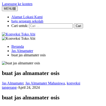
Langsung ke konten
MENU
Alamat Lokasi Kami
baju seragam sekolah
Cari untuk:
Beranda
Jas Almamater
buat jas almamater osis
buat jas almamater osis
Jas Almamater
,
Jas Almamater Mahasiswa
,
konveksi
tangerang
·
April 24, 2024
buat jas almamater osis