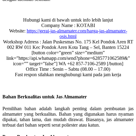
Hubungi kami di bawah untuk info lebih lanjut
Company Name : KOTABI
Website:
https://gerai-jas-almamater.com/harga-jas-almamater-
osis.html
Workshop Adrress : Jalan Puskesmas No. 175 Kel Pondok Aren RT
002 RW 011 Kec Pondok Aren Kota Tang – Sel, Banten 15224
[button color=”green” size=”medium”
link=”https://api.whatsapp.com/send?phone=6285771062589&”
icon=”” target=”false”] WA +62 857-7106-2589 [/button]
Office Time : Senin – Sabtu (08.00 – 17.00)
Fast respon silahkan menghubungi kami pada jam kerja
Bahan Berkualitas untuk Jas Almamater
Pemilihan bahan adalah langkah penting dalam pembuatan jas
almamater yang berkualitas. Bahan yang digunakan harus nyaman
dipakai, tahan lama, dan mudah dirawat. Biasanya, jas almamater
terbuat dari bahan seperti serat poliester atau katun.