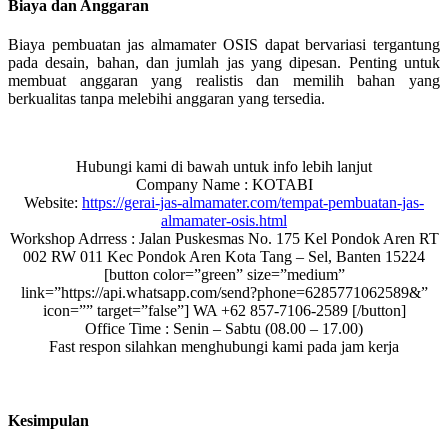
Biaya dan Anggaran
Biaya pembuatan jas almamater OSIS dapat bervariasi tergantung
pada desain, bahan, dan jumlah jas yang dipesan. Penting untuk
membuat anggaran yang realistis dan memilih bahan yang
berkualitas tanpa melebihi anggaran yang tersedia.
Hubungi kami di bawah untuk info lebih lanjut
Company Name : KOTABI
Website:
https://gerai-jas-almamater.com/tempat-pembuatan-jas-
almamater-osis.html
Workshop Adrress : Jalan Puskesmas No. 175 Kel Pondok Aren RT
002 RW 011 Kec Pondok Aren Kota Tang – Sel, Banten 15224
[button color=”green” size=”medium”
link=”https://api.whatsapp.com/send?phone=6285771062589&”
icon=”” target=”false”] WA +62 857-7106-2589 [/button]
Office Time : Senin – Sabtu (08.00 – 17.00)
Fast respon silahkan menghubungi kami pada jam kerja
Kesimpulan