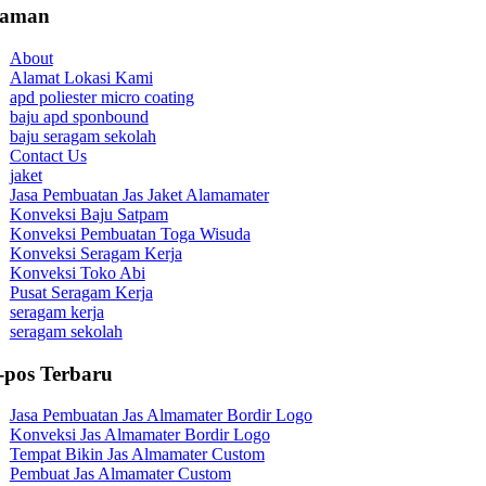
laman
About
Alamat Lokasi Kami
apd poliester micro coating
baju apd sponbound
baju seragam sekolah
Contact Us
jaket
Jasa Pembuatan Jas Jaket Alamamater
Konveksi Baju Satpam
Konveksi Pembuatan Toga Wisuda
Konveksi Seragam Kerja
Konveksi Toko Abi
Pusat Seragam Kerja
seragam kerja
seragam sekolah
-pos Terbaru
Jasa Pembuatan Jas Almamater Bordir Logo
Konveksi Jas Almamater Bordir Logo
Tempat Bikin Jas Almamater Custom
Pembuat Jas Almamater Custom