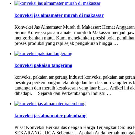
konveksi jas almamater murah di makassar
Konveksi Jas Almamater Murah di Makassar: Hemat Anggaran,
Serius Konveksi jas almamater murah di Makassar menjadi jawa
mengorbankan mutu. Kami menekankan presisi pola, pemilihan
proses produksi yang rapi sejak pengukuran hingga …
konveksi pakaian tangerang
konveksi pakaian tangerang Industri konveksi pakaian tangeran
pesatnya perkembangan teknologi dan tren fashion yang terus b
tantangan dan meraih kesuksesan yang luar biasa. Artikel ini 
dihadapi. Sejarah dan Perkembangan Industri …
konveksi jas almamater palembang
Pusat Konveksi Berkualitas dengan Harga Terjangkau! Solusi
SEKARANG JUGA Sebentar… Apakah Anda pernah mengalami ma