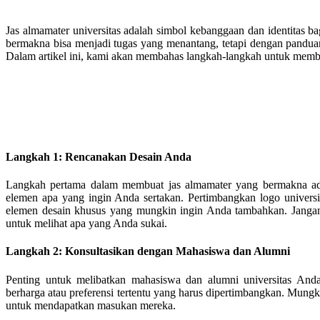
Jas almamater universitas adalah simbol kebanggaan dan identitas 
bermakna bisa menjadi tugas yang menantang, tetapi dengan pandu
Dalam artikel ini, kami akan membahas langkah-langkah untuk membua
Langkah 1: Rencanakan Desain Anda
Langkah pertama dalam membuat jas almamater yang bermakna ad
elemen apa yang ingin Anda sertakan. Pertimbangkan logo universit
elemen desain khusus yang mungkin ingin Anda tambahkan. Jangan ra
untuk melihat apa yang Anda sukai.
Langkah 2: Konsultasikan dengan Mahasiswa dan Alumni
Penting untuk melibatkan mahasiswa dan alumni universitas And
berharga atau preferensi tertentu yang harus dipertimbangkan. Mun
untuk mendapatkan masukan mereka.