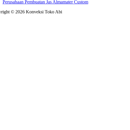
Perusahaan Pembuatan Jas Almamater Custom
right © 2026 Konveksi Toko Abi