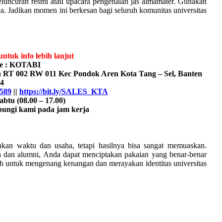
eluncuran resmi atau upacara pengenalan jas almamater. Gunakan
. Jadikan momen ini berkesan bagi seluruh komunitas universitas
tuk info lebih lanjut
e : KOTABI
n RT 002 RW 011 Kec Pondok Aren Kota Tang – Sel, Banten
24
589
||
https://bit.ly/SALES_KTA
abtu (08.00 – 17.00)
bungi kami pada jam kerja
kan waktu dan usaha, tetapi hasilnya bisa sangat memuaskan.
 dan alumni, Anda dapat menciptakan pakaian yang benar-benar
h untuk mengenang kenangan dan merayakan identitas universitas