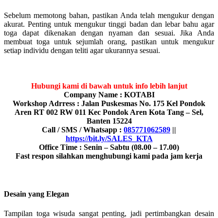
Sebelum memotong bahan, pastikan Anda telah mengukur dengan
akurat. Penting untuk mengukur tinggi badan dan lebar bahu agar
toga dapat dikenakan dengan nyaman dan sesuai. Jika Anda
membuat toga untuk sejumlah orang, pastikan untuk mengukur
setiap individu dengan teliti agar ukurannya sesuai.
Hubungi kami di bawah untuk info lebih lanjut
Company Name : KOTABI
Workshop Adrress : Jalan Puskesmas No. 175 Kel Pondok
Aren RT 002 RW 011 Kec Pondok Aren Kota Tang – Sel,
Banten 15224
Call / SMS / Whatsapp :
085771062589
||
https://bit.ly/SALES_KTA
Office Time : Senin – Sabtu (08.00 – 17.00)
Fast respon silahkan menghubungi kami pada jam kerja
Desain yang Elegan
Tampilan toga wisuda sangat penting, jadi pertimbangkan desain