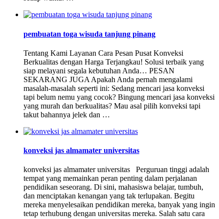
pembuatan toga wisuda tanjung pinang
Tentang Kami Layanan Cara Pesan Pusat Konveksi
Berkualitas dengan Harga Terjangkau! Solusi terbaik yang
siap melayani segala kebutuhan Anda… PESAN
SEKARANG JUGA Apakah Anda pernah mengalami
masalah-masalah seperti ini: Sedang mencari jasa konveksi
tapi belum nemu yang cocok? Bingung mencari jasa konveksi
yang murah dan berkualitas? Mau asal pilih konveksi tapi
takut bahannya jelek dan …
konveksi jas almamater universitas
konveksi jas almamater universitas Perguruan tinggi adalah
tempat yang memainkan peran penting dalam perjalanan
pendidikan seseorang. Di sini, mahasiswa belajar, tumbuh,
dan menciptakan kenangan yang tak terlupakan. Begitu
mereka menyelesaikan pendidikan mereka, banyak yang ingin
tetap terhubung dengan universitas mereka. Salah satu cara