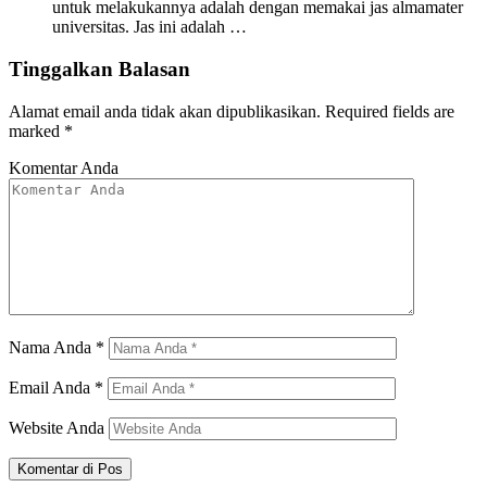
untuk melakukannya adalah dengan memakai jas almamater
universitas. Jas ini adalah …
Tinggalkan Balasan
Alamat email anda tidak akan dipublikasikan.
Required fields are
marked
*
Komentar Anda
Nama Anda
*
Email Anda
*
Website Anda