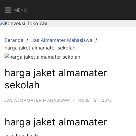
Langsung
MENU
ke
konten
Beranda
Jas Almamater Mahasiswa
harga jaket almamater sekolah
harga jaket almamater
sekolah
JAS ALMAMATER MAHASISWA
·
MARET 21, 2018
harga jaket almamater