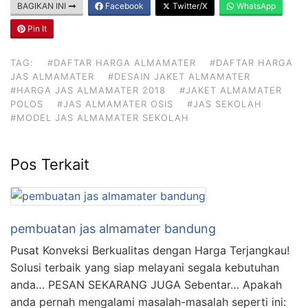
BAGIKAN INI
Facebook
Twitter/X
WhatsApp
Pin It
TAG:
#DAFTAR HARGA ALMAMATER
#DAFTAR HARGA
JAS ALMAMATER
#DESAIN JAKET ALMAMATER
#HARGA JAS ALMAMATER 2018
#JAKET ALMAMATER
POLOS
#JAS ALMAMATER OSIS
#JAS SEKOLAH
#MODEL JAS ALMAMATER SEKOLAH
Pos Terkait
pembuatan jas almamater bandung
Pusat Konveksi Berkualitas dengan Harga Terjangkau!
Solusi terbaik yang siap melayani segala kebutuhan
anda… PESAN SEKARANG JUGA Sebentar… Apakah
anda pernah mengalami masalah-masalah seperti ini: