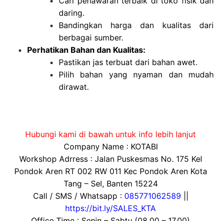
Cari penawaran terbaik di toko fisik dan
daring.
Bandingkan harga dan kualitas dari
berbagai sumber.
Perhatikan Bahan dan Kualitas:
Pastikan jas terbuat dari bahan awet.
Pilih bahan yang nyaman dan mudah
dirawat.
Hubungi kami di bawah untuk info lebih lanjut
Company Name : KOTABI
Workshop Adrress : Jalan Puskesmas No. 175 Kel
Pondok Aren RT 002 RW 011 Kec Pondok Aren Kota
Tang – Sel, Banten 15224
Call / SMS / Whatsapp :
085771062589
||
https://bit.ly/SALES_KTA
Office Time : Senin – Sabtu (08.00 – 17.00)