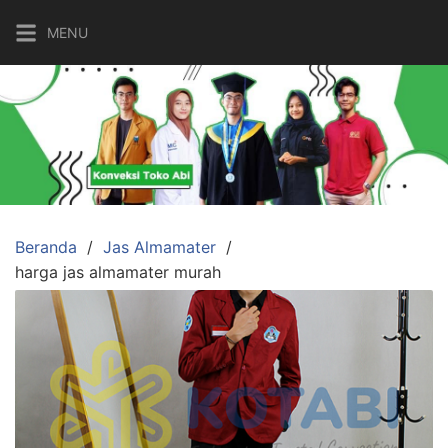
Langsung
MENU
ke
konten
Beranda
Jas Almamater
harga jas almamater murah