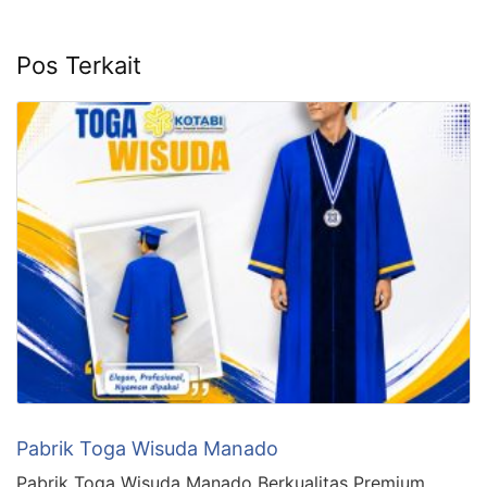
Pos Terkait
Pabrik Toga Wisuda Manado
Pabrik Toga Wisuda Manado Berkualitas Premium,