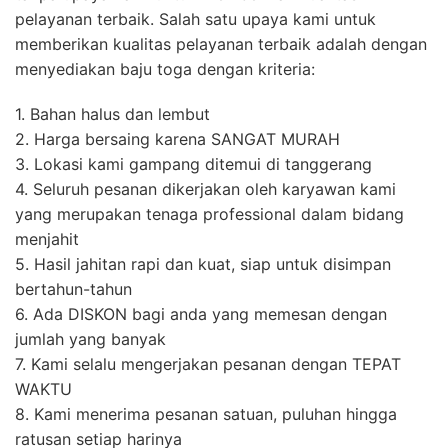
pelayanan terbaik. Salah satu upaya kami untuk
memberikan kualitas pelayanan terbaik adalah dengan
menyediakan baju toga dengan kriteria:
1. Bahan halus dan lembut
2. Harga bersaing karena SANGAT MURAH
3. Lokasi kami gampang ditemui di tanggerang
4. Seluruh pesanan dikerjakan oleh karyawan kami
yang merupakan tenaga professional dalam bidang
menjahit
5. Hasil jahitan rapi dan kuat, siap untuk disimpan
bertahun-tahun
6. Ada DISKON bagi anda yang memesan dengan
jumlah yang banyak
7. Kami selalu mengerjakan pesanan dengan TEPAT
WAKTU
8. Kami menerima pesanan satuan, puluhan hingga
ratusan setiap harinya