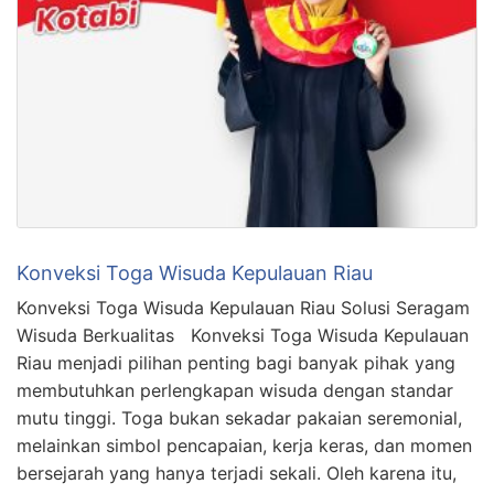
Konveksi Toga Wisuda Kepulauan Riau
Konveksi Toga Wisuda Kepulauan Riau Solusi Seragam
Wisuda Berkualitas Konveksi Toga Wisuda Kepulauan
Riau menjadi pilihan penting bagi banyak pihak yang
membutuhkan perlengkapan wisuda dengan standar
mutu tinggi. Toga bukan sekadar pakaian seremonial,
melainkan simbol pencapaian, kerja keras, dan momen
bersejarah yang hanya terjadi sekali. Oleh karena itu,