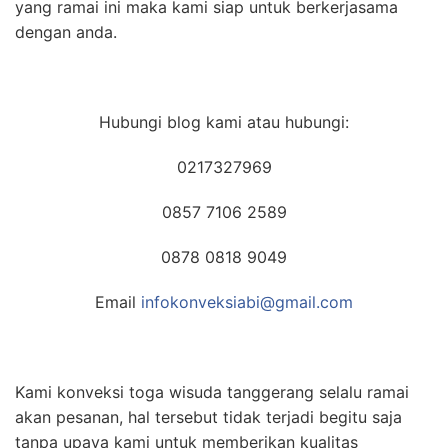
yang ramai ini maka kami siap untuk berkerjasama
dengan anda.
Hubungi blog kami atau hubungi:
0217327969
0857 7106 2589
0878 0818 9049
Email
infokonveksiabi@gmail.com
Kami konveksi toga wisuda tanggerang selalu ramai
akan pesanan, hal tersebut tidak terjadi begitu saja
tanpa upaya kami untuk memberikan kualitas