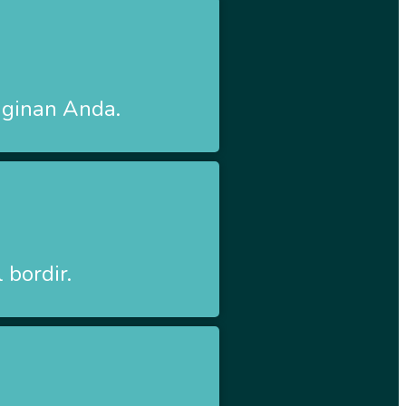
nginan Anda.
 bordir.