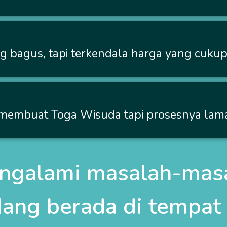
 bagus, tapi terkendala harga yang cukup 
embuat Toga Wisuda tapi prosesnya lama
ngalami masalah-masa
dang berada di tempat 