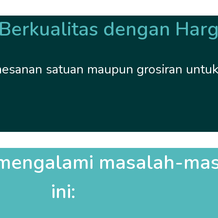
erkualitas dengan Harg
emesanan satuan maupun grosiran untu
mengalami masalah-masa
ini: