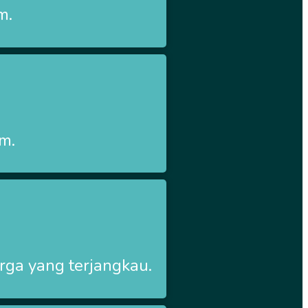
m.
im.
ga yang terjangkau.