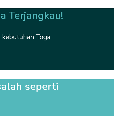
a Terjangkau!
k kebutuhan Toga
lah seperti