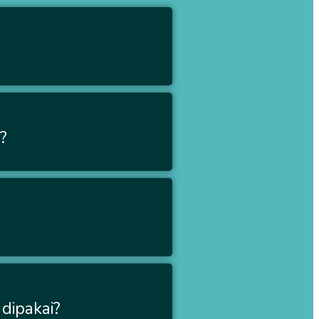
?
?
dipakai?