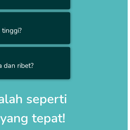
tinggi?
 dan ribet?
lah seperti
yang tepat!