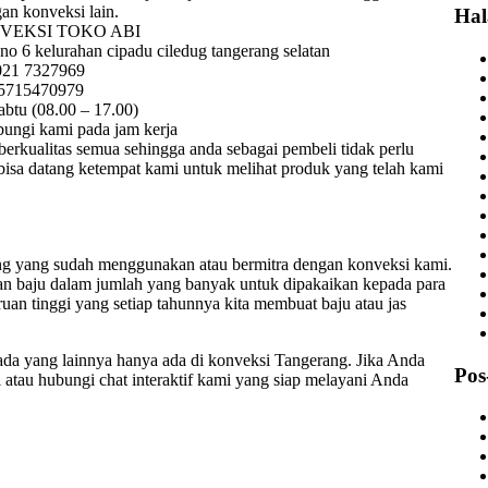
an konveksi lain.
Ha
NVEKSI TOKO ABI
no 6 kelurahan cipadu ciledug tangerang selatan
 021 7327969
85715470979
abtu (08.00 – 17.00)
bungi kami pada jam kerja
erkualitas semua sehingga anda sebagai pembeli tidak perlu
bisa datang ketempat kami untuk melihat produk yang telah kami
ang yang sudah menggunakan atau bermitra dengan konveksi kami.
san baju dalam jumlah yang banyak untuk dipakaikan kepada para
uan tinggi yang setiap tahunnya kita membuat baju atau jas
ada yang lainnya hanya ada di konveksi Tangerang. Jika Anda
Pos
 atau hubungi chat interaktif kami yang siap melayani Anda