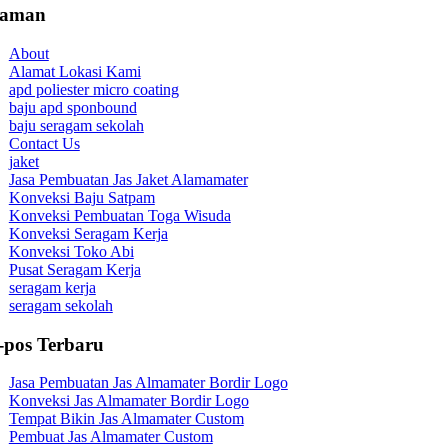
laman
About
Alamat Lokasi Kami
apd poliester micro coating
baju apd sponbound
baju seragam sekolah
Contact Us
jaket
Jasa Pembuatan Jas Jaket Alamamater
Konveksi Baju Satpam
Konveksi Pembuatan Toga Wisuda
Konveksi Seragam Kerja
Konveksi Toko Abi
Pusat Seragam Kerja
seragam kerja
seragam sekolah
-pos Terbaru
Jasa Pembuatan Jas Almamater Bordir Logo
Konveksi Jas Almamater Bordir Logo
Tempat Bikin Jas Almamater Custom
Pembuat Jas Almamater Custom