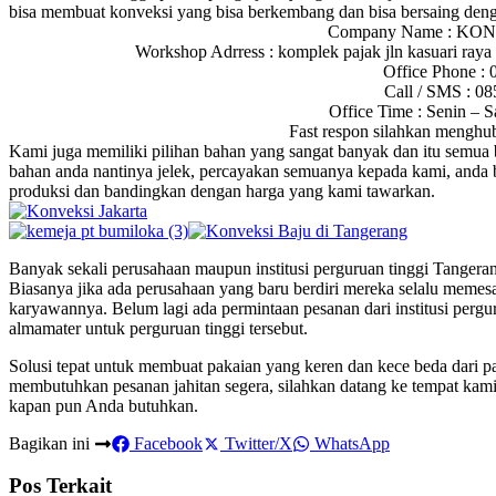
bisa membuat konveksi yang bisa berkembang dan bisa bersaing deng
Company Name : KO
Workshop Adrress : komplek pajak jln kasuari raya 
Office Phone :
Call / SMS : 0
Office Time : Senin – S
Fast respon silahkan menghu
Kami juga memiliki pilihan bahan yang sangat banyak dan itu semua b
bahan anda nantinya jelek, percayakan semuanya kepada kami, anda 
produksi dan bandingkan dengan harga yang kami tawarkan.
Banyak sekali perusahaan maupun institusi perguruan tinggi Tanger
Biasanya jika ada perusahaan yang baru berdiri mereka selalu meme
karyawannya. Belum lagi ada permintaan pesanan dari institusi pergur
almamater untuk perguruan tinggi tersebut.
Solusi tepat untuk membuat pakaian yang keren dan kece beda dari p
membutuhkan pesanan jahitan segera, silahkan datang ke tempat kami
kapan pun Anda butuhkan.
Bagikan ini
Facebook
Twitter/X
WhatsApp
Pos Terkait