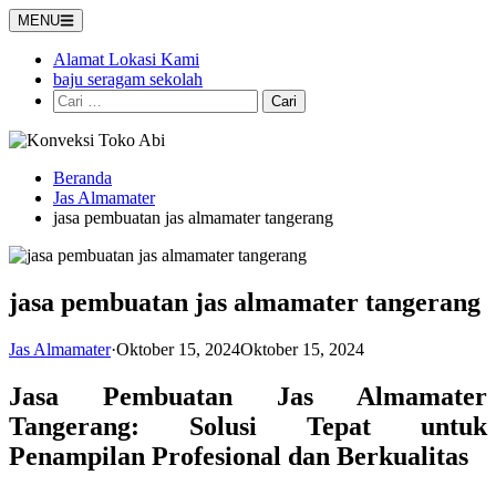
Langsung
MENU
ke
konten
Alamat Lokasi Kami
baju seragam sekolah
Cari
untuk:
Beranda
Jas Almamater
jasa pembuatan jas almamater tangerang
jasa pembuatan jas almamater tangerang
Jas Almamater
·
Oktober 15, 2024
Oktober 15, 2024
Jasa Pembuatan Jas Almamater
Tangerang: Solusi Tepat untuk
Penampilan Profesional dan Berkualitas